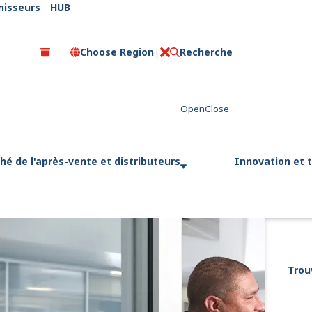
nisseurs
HUB
Choose Region
Recherche
C
l
o
s
e
hé de l'après-vente et distributeurs
Innovation et 
Trou