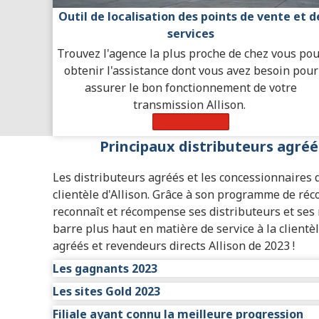
Outil de localisation des points de vente et d
services
Trouvez l'agence la plus proche de chez vous po
obtenir l'assistance dont vous avez besoin pour
assurer le bon fonctionnement de votre
transmission Allison.
En savoir plus
Principaux distributeurs agréé
Les distributeurs agréés et les concessionnaires d
clientèle d'Allison. Grâce à son programme de r
reconnaît et récompense ses distributeurs et ses
barre plus haut en matière de service à la clientè
agréés et revendeurs directs Allison de 2023 !
Les gagnants 2023
Les sites Gold 2023
• Indel Power Group : Risque
• Wajax Power Systems-West : Winnipeg
Filiale ayant connu la meilleure progression
• ABC Transmissions Limited : Surrey