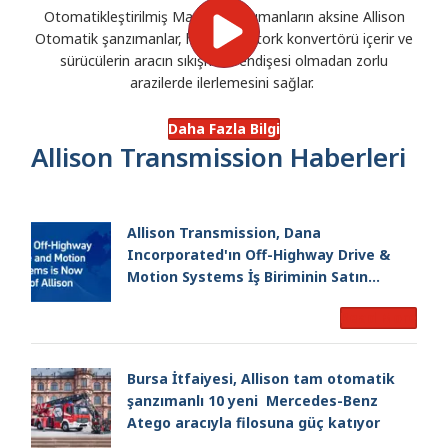
Otomatikleştirilmiş Manuel Şanzımanların aksine Allison
Otomatik şanzımanlar, hidrolik bir tork konvertörü içerir ve
sürücülerin aracın sıkışması endişesi olmadan zorlu
arazilerde ilerlemesini sağlar.
Daha Fazla Bilgi
Allison Transmission Haberleri
Allison Transmission, Dana
Incorporated'ın Off-Highway Drive &
Motion Systems İş Biriminin Satın
Alımını Tamamlayarak Küresel Ölçekte
Read More
Lider Bir Endüstriyel Güç Oluşturdu
Bursa İtfaiyesi, Allison tam otomatik
şanzımanlı 10 yeni Mercedes-Benz
Atego aracıyla filosuna güç katıyor