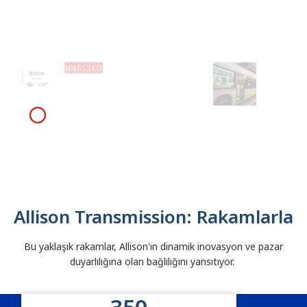
Allison için Önemli Dönüm
%6'ya Var
Noktası!
Sağlayan Y
Tasarrufu 
Allison Transmission: Rakamlarla
Bu yaklaşık rakamlar, Allison'ın dinamik inovasyon ve pazar
duyarlılığına olan bağlılığını yansıtıyor.
Allison İstatistikleri