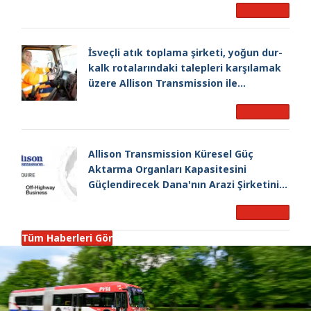
Read More
İsveçli atık toplama şirketi, yoğun dur-
kalk rotalarındaki talepleri karşılamak
üzere Allison Transmission ile
verimliliğini arttırıyor
Read More
Allison Transmission Küresel Güç
Aktarma Organları Kapasitesini
Güçlendirecek Dana'nın Arazi Şirketini
Satın Alımını Duyurdu
Read More
Tüm Haberleri Gör