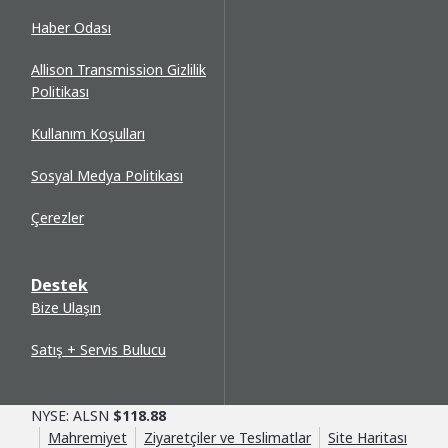
Haber Odası
Allison Transmission Gizlilik
Politikası
Kullanım Koşulları
Sosyal Medya Politikası
Çerezler
Destek
Bize Ulaşın
Satış + Servis Bulucu
NYSE: ALSN
$118.88
Mahremiyet
Ziyaretçiler ve Teslimatlar
Site Haritası