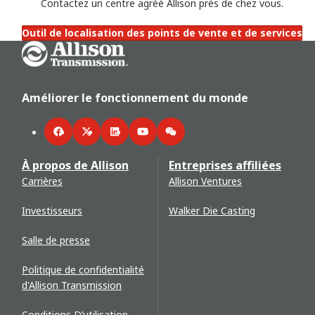
Contactez un centre agréé Allison près de chez vous.
Outil de localisation des points de vente et de services
Go Home
Améliorer le fonctionnement du monde
Facebook
Twitter
LinkedIn
YouTube
WeChat
À propos de Allison
Entreprises affiliées
Carrières
Allison Ventures
Investisseurs
Walker Die Casting
Salle de presse
Politique de confidentialité
d'Allison Transmission
Conditions D’utilisation