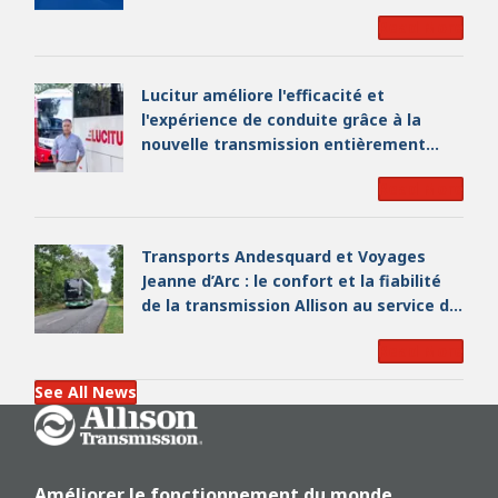
Incorporated et devient un leader
Read More
industriel mondial de premier plan
Lucitur améliore l'efficacité et
l'expérience de conduite grâce à la
nouvelle transmission entièrement
automatique à 9 rapports d'Allison
Read More
Transports Andesquard et Voyages
Jeanne d’Arc : le confort et la fiabilité
de la transmission Allison au service du
sport de haut niveau
Read More
See All News
Go Home
Améliorer le fonctionnement du monde