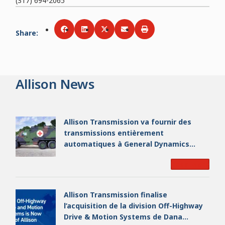
(317) 694-2065
Share
:
Share via
Share via
Facebook
Share via
LinkedIn
Share via
Twitter
Print
Email
Allison News
Allison Transmission va fournir des
transmissions entièrement
automatiques à General Dynamics
European Land Systems pour les
Read More
véhicules de la série EAGLE destinés
aux forces armées allemandes
Allison Transmission finalise
l’acquisition de la division Off-Highway
Drive & Motion Systems de Dana