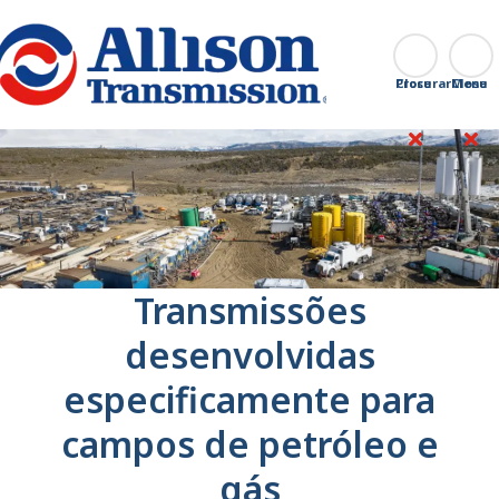
Go Home
Procurar
Close
Transmissões
desenvolvidas
especificamente para
campos de petróleo e
gás