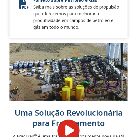
Folheto sobre Petróleo e Gás
Saiba mais sobre as soluções de propulsão
12627-001 - July 2023 FracTran Brochure Update_Final_Di
que oferecemos para melhorar a
produtividade em campos de petróleo e
gás em todo o mundo.
Uma Solução Revolucionária
para Fraturamento
®
A FracTran
é uma transmissão totalmente nova da Oil