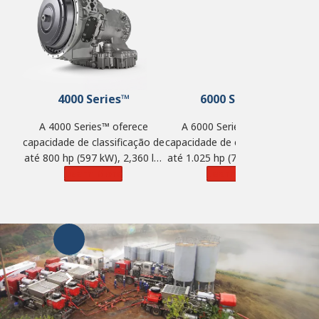
4000 Series™
6000 Series™
A 4000 Series™ oferece
A 6000 Series™ oferece
capacidade de classificação de
capacidade de classificação de
ca
até 800 hp (597 kW), 2,360 lb-
até 1.025 hp (764 kW) e 2.750
at
pé de torque (3.200 N·m) e
Learn More
lb-pé de torque (3.729 N·m).
Learn More
l
GVW de 242.550 lbs. (110.000
kg).