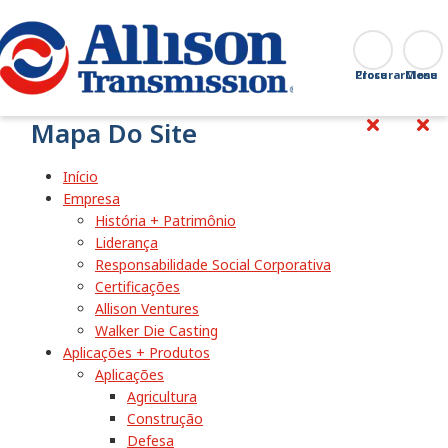
Go Home
Procurar
Close
Mapa Do Site
Início
Empresa
História + Patrimônio
Liderança
Responsabilidade Social Corporativa
Certificações
Allison Ventures
Walker Die Casting
Aplicações + Produtos
Aplicações
Agricultura
Construção
Defesa