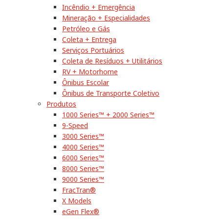
Incêndio + Emergência
Mineração + Especialidades
Petróleo e Gás
Coleta + Entrega
Serviços Portuários
Coleta de Resíduos + Utilitários
RV + Motorhome
Ônibus Escolar
Ônibus de Transporte Coletivo
Produtos
1000 Series™ + 2000 Series™
9-Speed
3000 Series™
4000 Series™
6000 Series™
8000 Series™
9000 Series™
FracTran®
X Models
eGen Flex®