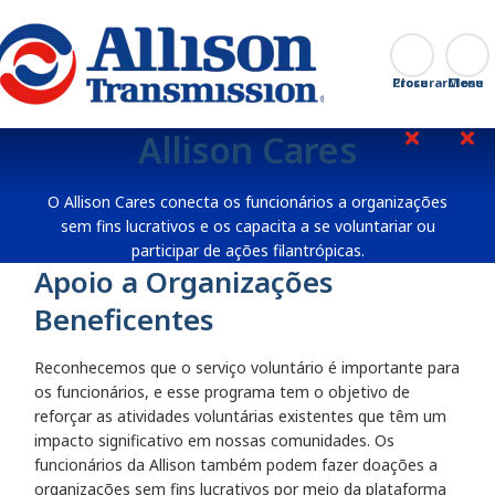
Go Home
Procurar
Close
Allison Cares
O Allison Cares conecta os funcionários a organizações
sem fins lucrativos e os capacita a se voluntariar ou
participar de ações filantrópicas.
Apoio a Organizações
Beneficentes
Reconhecemos que o serviço voluntário é importante para
os funcionários, e esse programa tem o objetivo de
reforçar as atividades voluntárias existentes que têm um
impacto significativo em nossas comunidades. Os
funcionários da Allison também podem fazer doações a
organizações sem fins lucrativos por meio da plataforma