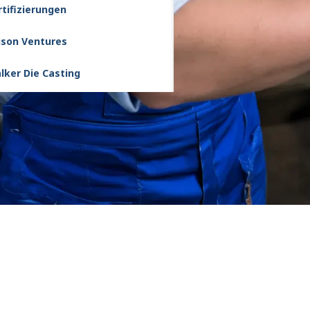
rtifizierungen
lison Ventures
lker Die Casting