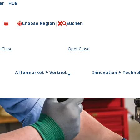
er
HUB
Choose Region
Suchen
C
l
o
s
e
Aftermarket + Vertrieb
Innovation + Techno