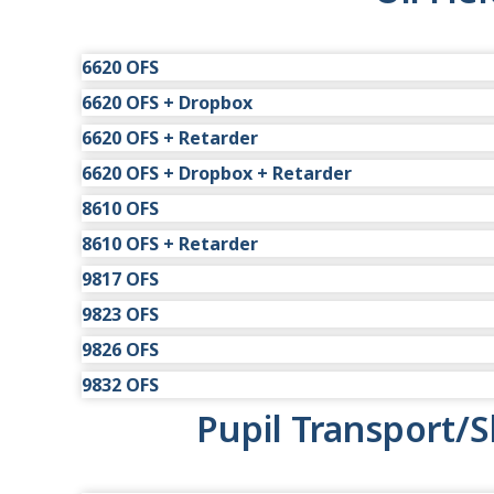
Off-Highway
G
Off-Highway
6620 OFS
6620 OFS + Dropbox
Einsatz
Eingeschr
6620 OFS + Retarder
G
Einsatz
Eingeschr
Off-Highway
6620 OFS + Dropbox + Retarder
G
Einsatz
Eingeschr
Off-Highway
8610 OFS
G
Einsatz
Eingeschr
Off-Highway
8610 OFS + Retarder
G
Einsatz
Eingeschr
Off-Highway
9817 OFS
G
Einsatz
Eingeschr
Off-Highway
9823 OFS
G
Einsatz
Eingeschr
Off-Highway
9826 OFS
G
Einsatz
Eingeschr
Off-Highway
9832 OFS
G
Einsatz
Eingeschr
Off-Highway
Pupil Transport/S
G
Einsatz
Eingeschr
Off-Highway
G
Off-Highway