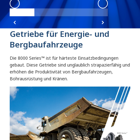
8000 Series
:
8000 Series Angle 1
8000 Series
:
800
Getriebe für Energie- und
Bergbaufahrzeuge
Die 8000 Series™ ist für härteste Einsatzbedingungen
gebaut. Diese Getriebe sind unglaublich strapazierfähig und
erhöhen die Produktivität von Bergbaufahrzeugen,
Bohrausrüstung und Kränen.