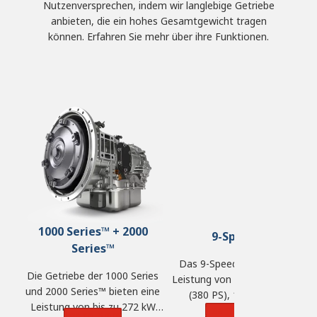
Nutzenversprechen, indem wir langlebige Getriebe
anbieten, die ein hohes Gesamtgewicht tragen
können. Erfahren Sie mehr über ihre Funktionen.
1000 Series™ + 2000
9-Speed
Series™
Das 9-Speed bietet eine
D
Die Getriebe der 1000 Series
Leistung von bis zu 283 kW
und 2000 Series™ bieten eine
(380 PS), 1.220 N·m
Leistung von bis zu 272 kW
Drehmoment und ein
Learn More
Learn More