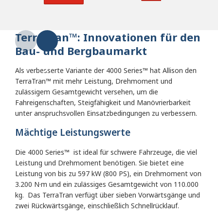
(365 PS), 950 N·m
zulässiges Gesamtgewicht
Drehmoment und ein
von 25.855 kg.
zulässiges Gesamtgewicht
TerraTran
™
: Innovationen für den
von 14.968 kg.
Bau- und Bergbaumarkt
Als verbesserte Variante der 4000 Series™ hat Allison den
TerraTran™ mit mehr Leistung, Drehmoment und
zulässigem Gesamtgewicht versehen, um die
Fahreigenschaften, Steigfähigkeit und Manövrierbarkeit
unter anspruchsvollen Einsatzbedingungen zu verbessern.
Mächtige Leistungswerte
Die 4000 Series™
ist ideal für schwere Fahrzeuge, die viel
Leistung und Drehmoment benötigen.
Sie bietet eine
Leistung von bis zu 597 kW (800 PS), ein Drehmoment von
3.200 N·m und ein zulässiges Gesamtgewicht von 110.000
kg.
Das TerraTran verfügt über sieben Vorwärtsgänge und
zwei Rückwärtsgänge, einschließlich Schnellrücklauf.