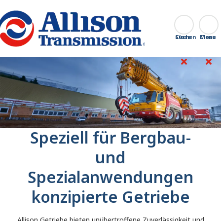
Go Home
Suchen
Close
Speziell für Bergbau-
und
Spezialanwendungen
konzipierte Getriebe
Allison Getriebe bieten unübertroffene Zuverlässigkeit und