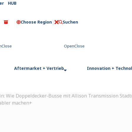
er
HUB
Choose Region
Suchen
C
l
o
s
e
Aftermarket + Vertrieb
Innovation + Techno
rein: Wie Doppeldecker-Busse mit Allison Transmission Stad
abler machen+