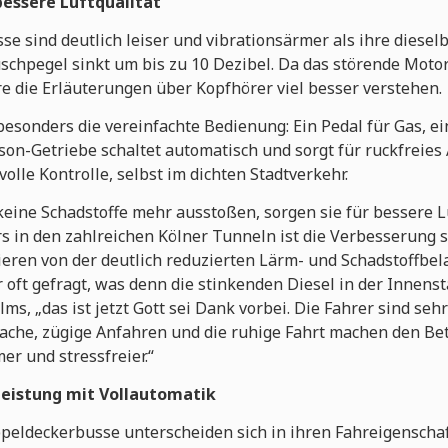
essere Luftqualität
se sind deutlich leiser und vibrationsärmer als ihre diese
schpegel sinkt um bis zu 10 Dezibel. Da das störende Mot
e die Erläuterungen über Kopfhörer viel besser verstehen.
besonders die vereinfachte Bedienung: Ein Pedal für Gas, e
ison-Getriebe schaltet automatisch und sorgt für ruckfreies
lle Kontrolle, selbst im dichten Stadtverkehr.
keine Schadstoffe mehr ausstoßen, sorgen sie für bessere Lu
s in den zahlreichen Kölner Tunneln ist die Verbesserung s
eren von der deutlich reduzierten Lärm- und Schadstoffbel
oft gefragt, was denn die stinkenden Diesel in der Innens
lms, „das ist jetzt Gott sei Dank vorbei. Die Fahrer sind se
ache, zügige Anfahren und die ruhige Fahrt machen den Be
r und stressfreier.“
Leistung mit Vollautomatik
eldeckerbusse unterscheiden sich in ihren Fahreigenschaf