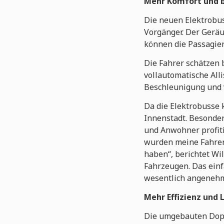
Mehr Komfort und b
Die neuen Elektrobus
Vorgänger. Der Geräu
können die Passagier
Die Fahrer schätzen 
vollautomatische All
Beschleunigung und vo
Da die Elektrobusse 
Innenstadt. Besonder
und Anwohner profiti
wurden meine Fahrer 
haben“, berichtet Wil
Fahrzeugen. Das einf
wesentlich angenehme
Mehr Effizienz und 
Die umgebauten Dopp