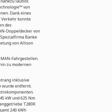
 nahezu lautlos
echnologie™ von
ienen. Dank eines
d Verkehr konnte
en des
MAN-Doppeldecker von
 Spezialfirma Banke
etung von Allison
 MAN-Fahrgestellen.
 hin zu modernen
trang inklusive
 wurde entfernt.
lektrokomponenten.
 145 kW und 625 Nm
ganggetriebe T280R
gesamt 240 kWh