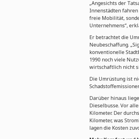
„Angesichts der Tats
Innenstädten fahren d
freie Mobilität, son
Unternehmens“, erkl
Er betrachtet die Umr
Neubeschaffung. „Sig
konventionelle Stadt
1990 noch viele Nut
wirtschaftlich nicht s
Die Umrüstung ist nic
Schadstoffemissione
Darüber hinaus liege
Dieselbusse. Vor all
Kilometer. Der durch
Kilometer, was Strom
lagen die Kosten zuvo