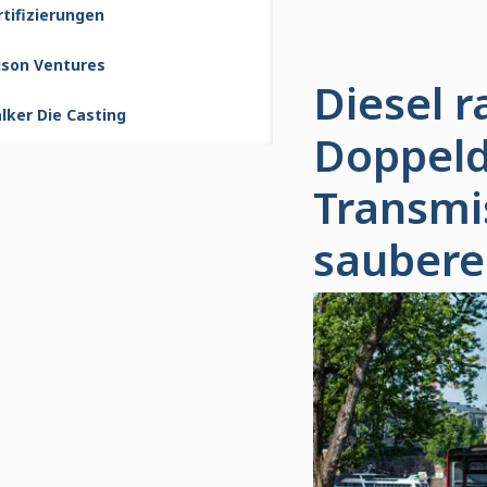
rtifizierungen
lison Ventures
Diesel r
lker Die Casting
Doppeld
Transmi
saubere