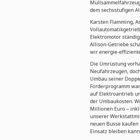
Müllsammelfahrzeuge
dem sechsstufigen Al
Karsten Flamming, As
Vollautomatikgetrieb
Elektromotor ständi
Allison-Getriebe sch
wir energie-effizient
Die Umrüstung vorhan
Neufahrzeugen, doch
Umbau seiner Doppel
Förderprogramm war f
auf Elektroantrieb u
der Umbaukosten. Wir
Millionen Euro – ink
unserer Werkstattmit
neuen Busse kaufen u
Einsatz bleiben kann