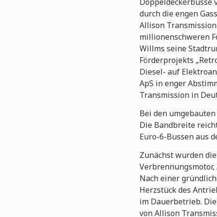
Doppeldeckerbusse vo
durch die engen Gass
Allison Transmission 
millionenschweren F
Willms seine Stadtru
Förderprojekts „Ret
Diesel- auf Elektroa
ApS in enger Abstimm
Transmission in Deut
Bei den umgebauten 
Die Bandbreite reich
Euro-6-Bussen aus de
Zunächst wurden die 
Verbrennungsmotor, A
Nach einer gründlich
Herzstück des Antri
im Dauerbetrieb. Di
von Allison Transmi