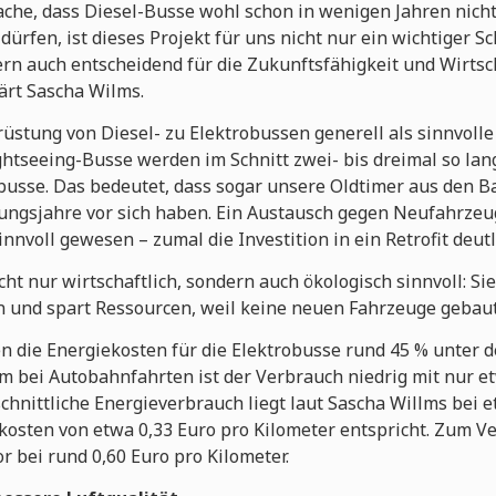
ache, dass Diesel-Busse wohl schon in wenigen Jahren nich
ürfen, ist dieses Projekt für uns nicht nur ein wichtiger Sc
dern auch entscheidend für die Zukunftsfähigkeit und Wirtsc
ärt Sascha Wilms.
üstung von Diesel- zu Elektrobussen generell als sinnvolle
htseeing-Busse werden im Schnitt zwei- bis dreimal so lan
busse. Das bedeutet, dass sogar unsere Oldtimer aus den 
zungsjahre vor sich haben. Ein Austausch gegen Neufahrze
innvoll gewesen – zumal die Investition in ein Retrofit deutl
ht nur wirtschaftlich, sondern auch ökologisch sinnvoll: Sie
n und spart Ressourcen, weil keine neuen Fahrzeuge geba
n die Energiekosten für die Elektrobusse rund 45 % unter d
em bei Autobahnfahrten ist der Verbrauch niedrig mit nur e
schnittliche Energieverbrauch liegt laut Sascha Willms bei 
kosten von etwa 0,33 Euro pro Kilometer entspricht. Zum Ver
r bei rund 0,60 Euro pro Kilometer.