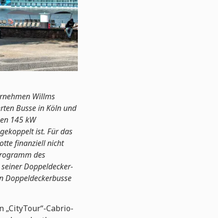
ternehmen Willms
erten Busse in Köln und
rken 145 kW
ekoppelt ist. Für das
te finanziell nicht
rprogramm des
 seiner Doppeldecker-
nen Doppeldeckerbusse
n „CityTour“-Cabrio-