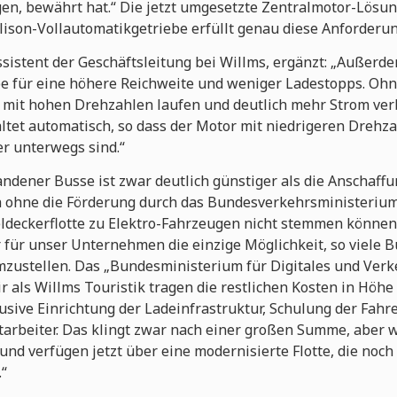
n, bewährt hat.“ Die jetzt umgesetzte Zentralmotor-Lösun
lison-Vollautomatikgetriebe erfüllt genau diese Anforderu
sistent der Geschäftsleitung bei Willms, ergänzt: „Außerde
e für eine höhere Reichweite und weniger Ladestopps. Ohn
g mit hohen Drehzahlen laufen und deutlich mehr Strom ve
altet automatisch, so dass der Motor mit niedrigeren Drehz
er unterwegs sind.“
dener Busse ist zwar deutlich günstiger als die Anschaffu
 ohne die Förderung durch das Bundesverkehrsministerium
deckerflotte zu Elektro-Fahrzeugen nicht stemmen können
ür unser Unternehmen die einzige Möglichkeit, so viele Bu
mzustellen. Das „Bundesministerium für Digitales und Ver
 als Willms Touristik tragen die restlichen Kosten in Höhe
lusive Einrichtung der Ladeinfrastruktur, Schulung der Fah
arbeiter. Das klingt zwar nach einer großen Summe, aber w
nd verfügen jetzt über eine modernisierte Flotte, die noch 
.“