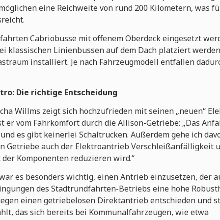
möglichen eine Reichweite von rund 200 Kilometern, was für
reicht.
dfahrten Cabriobusse mit offenem Oberdeck eingesetzt wer
bei klassischen Linienbussen auf dem Dach platziert werde
straum installiert. Je nach Fahrzeugmodell entfallen dadur
ro: Die richtige Entscheidung
a Willms zeigt sich hochzufrieden mit seinen „neuen“ Ele
 er vom Fahrkomfort durch die Allison-Getriebe: „Das Anfah
 und es gibt keinerlei Schaltrucken. Außerdem gehe ich dav
n Getriebe auch der Elektroantrieb Verschleißanfälligkeit 
t der Komponenten reduzieren wird.“
 war es besonders wichtig, einen Antrieb einzusetzen, der 
ngungen des Stadtrundfahrten-Betriebs eine hohe Robusthe
gen einen getriebelosen Direktantrieb entschieden und st
hlt, das sich bereits bei Kommunalfahrzeugen, wie etwa