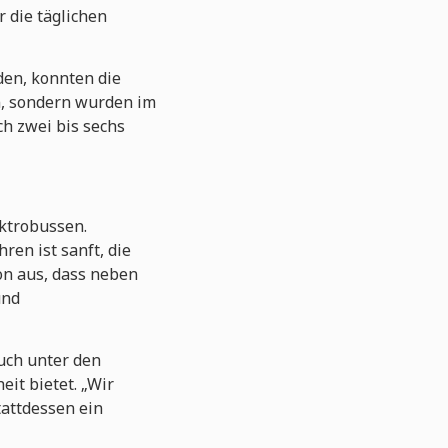
 die täglichen
den, konnten die
n, sondern wurden im
ch zwei bis sechs
ktrobussen.
ren ist sanft, die
on aus, dass neben
und
auch unter den
it bietet. „Wir
attdessen ein