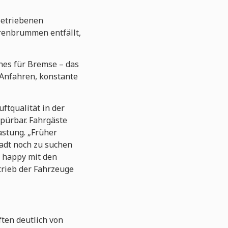
lbetriebenen
orenbrummen entfällt,
ines für Bremse – das
 Anfahren, konstante
ftqualität in der
pürbar. Fahrgäste
astung. „Früher
tadt noch zu suchen
hr happy mit den
trieb der Fahrzeuge
ten deutlich von