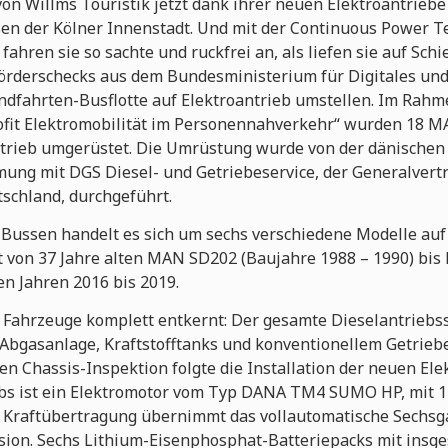
n Willms Touristik jetzt dank ihrer neuen Elektroantriebe
en der Kölner Innenstadt. Und mit der Continuous Power T
fahren sie so sachte und ruckfrei an, als liefen sie auf Sch
örderschecks aus dem Bundesministerium für Digitales un
ndfahrten-Busflotte auf Elektroantrieb umstellen. Im Rahm
rofit Elektromobilität im Personennahverkehr“ wurden 18 
ntrieb umgerüstet. Die Umrüstung wurde von der dänischen
ung mit DGS Diesel- und Getriebeservice, der Generalvertr
schland, durchgeführt.
Bussen handelt es sich um sechs verschiedene Modelle auf
t von 37 Jahre alten MAN SD202 (Baujahre 1988 – 1990) bis
n Jahren 2016 bis 2019.
Fahrzeuge komplett entkernt: Der gesamte Dieselantriebss
bgasanlage, Kraftstofftanks und konventionellem Getriebe
en Chassis-Inspektion folgte die Installation der neuen E
ebs ist ein Elektromotor vom Typ DANA TM4 SUMO HP, mit
e Kraftübertragung übernimmt das vollautomatische Sechs
ssion. Sechs Lithium-Eisenphosphat-Batteriepacks mit ins