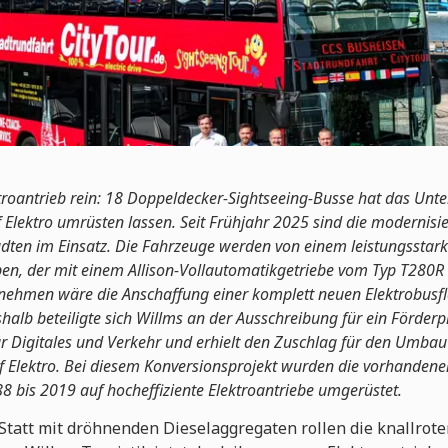
ktroantrieb rein: 18 Doppeldecker-Sightseeing-Busse hat das Un
f Elektro umrüsten lassen. S
eit Frühjahr 2025 sind die modernisi
ädten im Einsatz. Die Fahrzeuge werden von einem leistungssta
en, der mit einem Allison-Vollautomatikgetriebe vom Typ T280R g
nehmen wäre die Anschaffung einer komplett neuen Elektrobusflot
alb beteiligte sich Willms an der Ausschreibung für ein Förde
r Digitales und Verkehr und erhielt den Zuschlag für den Umbau
uf Elektro. Bei diesem Konversionsprojekt wurden die vorhande
 bis 2019 auf hocheffiziente Elektroantriebe umgerüstet.
 Statt mit dröhnenden Dieselaggregaten rollen die knallrote