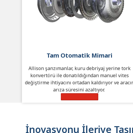
Tam Otomatik Mimari
Allison şanzımanlar, kuru debriyaj yerine tork
konvertörü ile donatıldığından manuel vites
değiştirme ihtiyacını ortadan kaldırıyor ve aracı
arıza süresini azaltıyor.
Daha Fazla Bilgi
İnovasyonu İleriye Taş