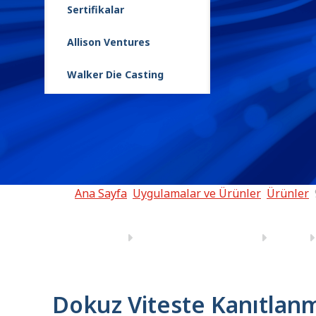
Sertifikalar
9-Speed
Allison Ventures
Walker Die Casting
Ana Sayfa
Uygulamalar ve Ürünler
Ürünler
Dokuz Viteste Kanıtlanm