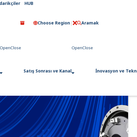
darikçiler
HUB
Choose Region
Aramak
C
l
o
s
e
Satış Sonrası ve Kanal
İnovasyon ve Tekno