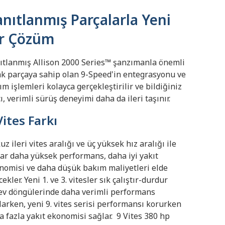
nıtlanmış Parçalarla Yeni
ir Çözüm
ıtlanmış Allison 2000 Series™ şanzımanla önemli
ak parçaya sahip olan 9-Speed'in entegrasyonu ve
ım işlemleri kolayca gerçekleştirilir ve bildiğiniz
ı, verimli sürüş deneyimi daha da ileri taşınır.
Vites Farkı
z ileri vites aralığı ve üç yüksek hız aralığı ile
olar daha yüksek performans, daha iyi yakıt
nomisi ve daha düşük bakım maliyetleri elde
ekler. Yeni 1. ve 3. vitesler sık çalıştır-durdur
ev döngülerinde daha verimli performans
larken, yeni 9. vites serisi performansı korurken
a fazla yakıt ekonomisi sağlar.
9 Vites 380 hp