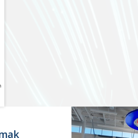
n
ımak