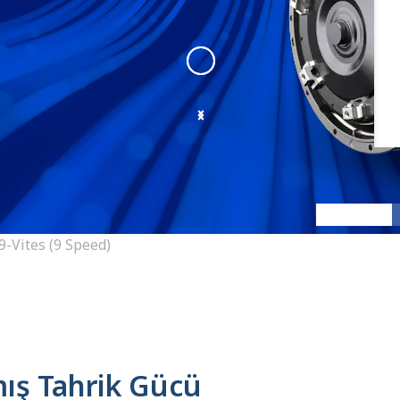
9-Speed
:
9-Speed View 1
9-Vites (9 Speed)
ış Tahrik Gücü