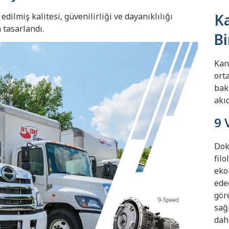
Ka
dilmiş kalitesi, güvenilirliği ve dayanıklılığı
n tasarlandı.
B
Kan
ort
bak
akıc
9 
Doku
fil
eko
edec
gör
sağ
dah