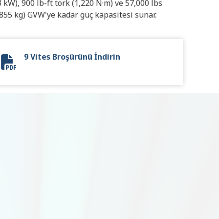
3 kW), 900 lb-ft tork (1,220 N·m) ve 57,000 lbs
,855 kg) GVW'ye kadar güç kapasitesi sunar.
9 Vites Broşürünü İndirin
9-Speed Brochure