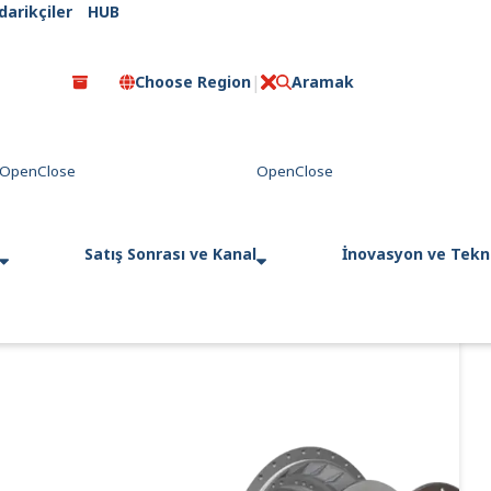
darikçiler
HUB
Choose Region
Aramak
C
l
o
s
e
Satış Sonrası ve Kanal
İnovasyon ve Tekno