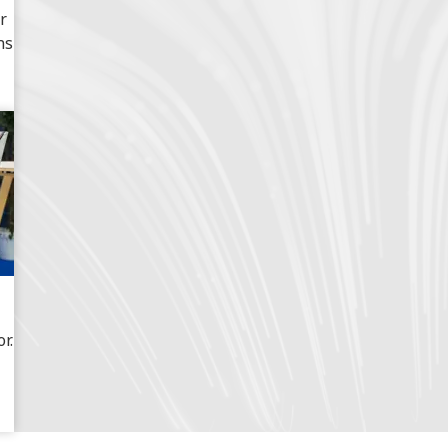
r
ns
r.