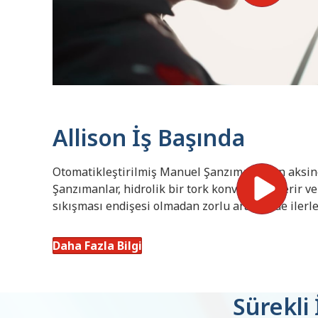
Allison İş Başında
Otomatikleştirilmiş Manuel Şanzımanlar'ın aksin
Şanzımanlar, hidrolik bir tork konvertörü içerir v
sıkışması endişesi olmadan zorlu arazilerde ilerl
Daha Fazla Bilgi
Sürekli