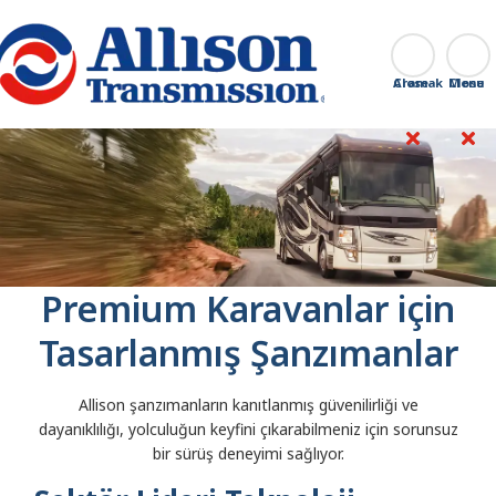
Go Home
Aramak
Close
Premium Karavanlar için
Tasarlanmış Şanzımanlar
Allison şanzımanların kanıtlanmış güvenilirliği ve
dayanıklılığı, yolculuğun keyfini çıkarabilmeniz için sorunsuz
bir sürüş deneyimi sağlıyor.