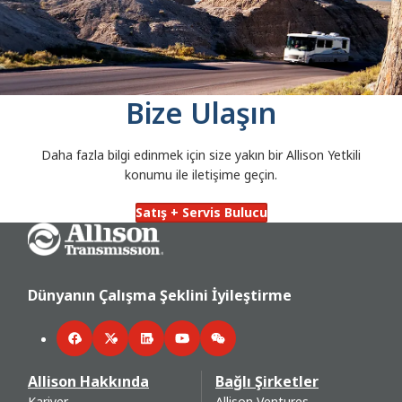
Bize Ulaşın
Daha fazla bilgi edinmek için size yakın bir Allison Yetkili
konumu ile iletişime geçin.
Satış + Servis Bulucu
Go Home
Dünyanın Çalışma Şeklini İyileştirme
Facebook
Twitter
LinkedIn
YouTube
WeChat
Allison Hakkında
Bağlı Şirketler
Kariyer
Allison Ventures