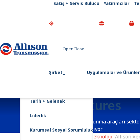
Satış + Servis Bulucu
Yatırımcılar
Te
Go Home
Şirket
Uygulamalar ve Ürünler
Allison Ventures
Tarih + Gelenek
Liderlik
Allison Ventures, ticari ve savunma araçları sekt
hizmetlere yön vermeyi amaçlıyor.
Kurumsal Sosyal Sorumluluk
Ana Sayfa
İnovasyon ve Teknoloji
Allison Ve