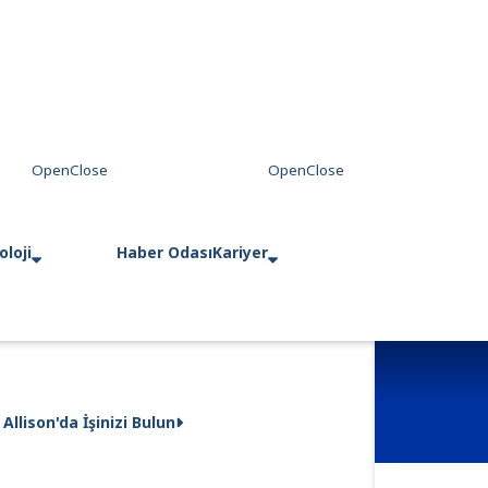
loji
Haber Odası
Kariyer
Allison'da İşinizi Bulun