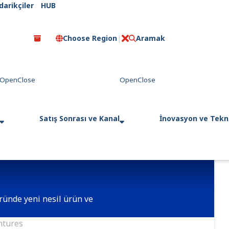
darikçiler
HUB
Choose Region
Aramak
C
l
o
s
e
Satış Sonrası ve Kanal
İnovasyon ve Tekno
öründe yeni nesil ürün ve
ntures