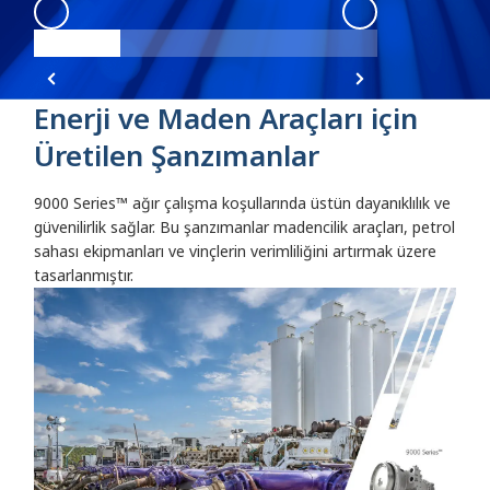
9000 Angle 1
:
Angle 1
9000 Angle 1
:
9
Enerji ve Maden Araçları için
Üretilen Şanzımanlar
9000 Series™ ağır çalışma koşullarında üstün dayanıklılık ve
güvenilirlik sağlar. Bu şanzımanlar madencilik araçları, petrol
sahası ekipmanları ve vinçlerin verimliliğini artırmak üzere
tasarlanmıştır.