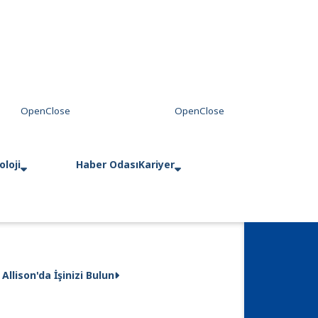
loji
Haber Odası
Kariyer
Allison'da İşinizi Bulun