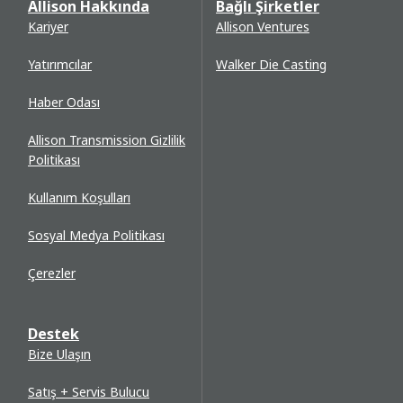
Allison Hakkında
Bağlı Şirketler
Allison DOC® Abonelik Yenileme Süreci - #918
Kariyer
Allison Ventures
Chevrolet® Silverado® 4500HD, 5500HD ve
6500HD'de bulunan Giriş/Çıkış Fonksiyonları - #8158
Yatırımcılar
Walker Die Casting
Allison DOC® V2019.3 Abonelik Hizmeti
Güncellemesi - #3319
Haber Odası
Allison TCM Reflash™ V6.2 - #3619
P/N 29546675 - 4. Nesil A46 TCM Ürün Durdurma -
Allison Transmission Gizlilik
#3519
Politikası
Bazı Temizlik Maddelerinin Allison Vites Seçicileri ile
Uyumsuzluğu - #8835
Kullanım Koşulları
Şanzıman Sıvısı/Filtre Değişim Tavsiyeleri -
#1099BB
Sosyal Medya Politikası
Şanzıman Sıvısında Su ve/veya Etilen Glikol - #1898
Filtre Kapağı Cıvata Deliği Onarım Kiti - #2001
Çerezler
6. Nesil Kontroller Yayını için Allison DOC® - #1321
Allison HUB™ Premium Abonelikler
Destek
Bize Ulaşın
Satış + Servis Bulucu