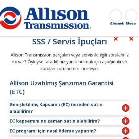
Go Home
Aramak
Close
SSS / Servis İpuçları
Allison Transmission parçaları veya servis ile ilgili sorularınız
mı var? Öyleyse, aradığınız yanıtı bulmak için aşağıdaki sık
sorulan sorularımızı inceleyin.
Allison Uzatılmış Şanzıman Garantisi
(ETC)
Genişletilmiş Kapsam'ı (EC) nereden satın
alabilirim?
EC kapsamını ne zaman satın alabilirim?
EC, bir Allison Yetkili Distribütörü veya Bayisi aracılığıyla
satın alınabilir.
EC programı için nasıl ödeme yaparım?
EC'yi araç teslimi sırasında veya araç tesliminden sonraki
12 ay içinde satın alabilirsiniz.
Size en yakın Allison Yetkili tesisini bulmak için
Satış ve