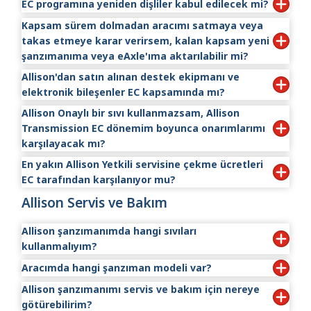
EC programına yeniden dişliler kabul edilecek mi?
Maliyeti aracınızın satın alımına dahil edebilir (bayi onayı
Servis Bulucu
adresimizi ziyaret edin.
ile) veya Yetkili Allison Transmission Distribütörü veya
EC sunmayan bir satış noktasından yeni bir araç teslim
Kapsam sürem dolmadan aracımı satmaya veya
Evet, onaylı uygulamalarda yeni Allison şanzımanları
Bayisine bir çek yazabilirsiniz.
alırsanız, Allison Yetkili Distribütörü veya Bayisi
takas etmeye karar verirsem, kalan kapsam yeni
olmaları şartıyla.
aracılığıyla kapsam satın almaya yine de hak kazanırsınız
şanzımanıma veya eAxle'ıma aktarılabilir mi?
ve satış noktasına geri dönmeniz gerekmez.
Allison'dan satın alınan destek ekipmanı ve
Hayır, kalan kapsam yeni şanzımanınıza veya eAxle'a
elektronik bileşenler EC kapsamında mı?
aktarılamaz. Satın alınan EC kapsamı tahrik çözümüyle
birlikte kalır.
Allison Onaylı bir sıvı kullanmazsam, Allison
Evet.
Transmission EC dönemim boyunca onarımlarımı
karşılayacak mı?
En yakın Allison Yetkili servisine çekme ücretleri
Aracın Allison Onaylı sıvılar dışında sıvılarla çalıştırıldığı
EC tarafından karşılanıyor mu?
tespit edilirse hayır.
Allison Servis ve Bakım
Evet, aracınız devre dışı kalmışsa veya şanzımanınızın
Allison Onaylı sıvılarımızı görmek için
Onaylı
daha fazla zarar görmesini önlemek için çekilmesi
Sıvılar
sayfasını ziyaret edin.
Allison şanzımanımda hangi sıvıları
gerekiyorsa.
kullanmalıyım?
Size en yakın Allison Yetkili tesisini bulmak için
Satış +
Servis Bulucu
adresimizi ziyaret edin.
Aracımda hangi şanzıman modeli var?
Allison Onaylı bir otomatik şanzıman sıvısı kullanmak,
tahliye aralıklarını uzatır ve tüm çalışma ortamlarında
Allison şanzımanımı servis ve bakım için nereye
Şanzıman modelinizi bulmak için aracınızı/sipariş
şanzıman performansını ve dayanıklılığını artırır.
götürebilirim?
belgelerinizi kontrol edin.