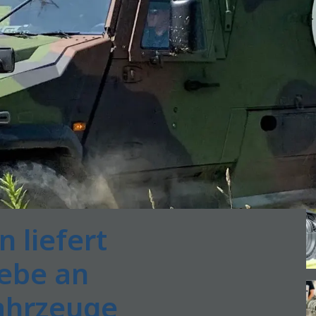
n liefert
iebe an
ahrzeuge