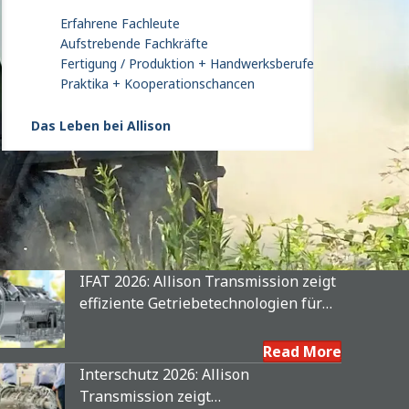
Erfahrene Fachleute
Aufstrebende Fachkräfte
Fertigung / Produktion + Handwerksberufe
Praktika + Kooperationschancen
Das Leben bei Allison
IFAT 2026: Allison Transmission zeigt
effiziente Getriebetechnologien für
Entsorgungs- und
Kommunalfahrzeuge
Read More
Interschutz 2026: Allison
Transmission zeigt