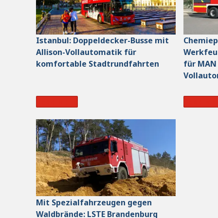
Istanbul: Doppeldecker-Busse mit
Chemiep
Allison-Vollautomatik für
Werkfeue
komfortable Stadtrundfahrten
für MAN 
Vollaut
Read More
Read Mo
Mit Spezialfahrzeugen gegen
Waldbrände: LSTE Brandenburg