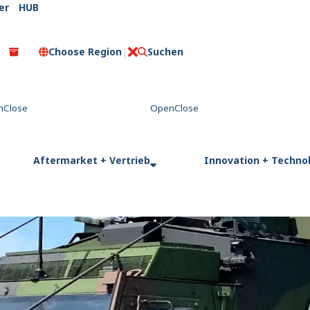
er
HUB
Choose Region
Suchen
C
l
o
s
e
Aftermarket + Vertrieb
Innovation + Techno