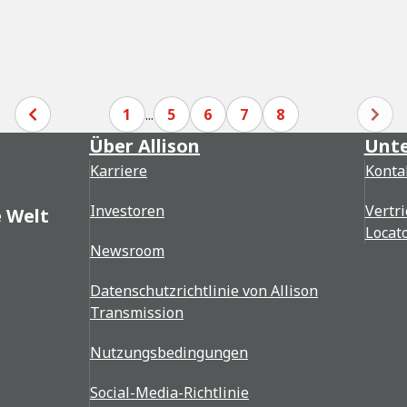
1
...
5
6
7
8
Über Allison
Unte
Karriere
Konta
Investoren
Vertri
e Welt
Locat
Newsroom
Datenschutzrichtlinie von Allison
Transmission
Nutzungsbedingungen
Social-Media-Richtlinie