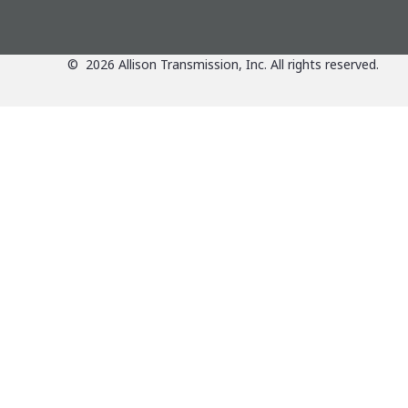
©
2026
Allison Transmission, Inc. All rights reserved.
Anwendungen
Überblick über d
Produkte