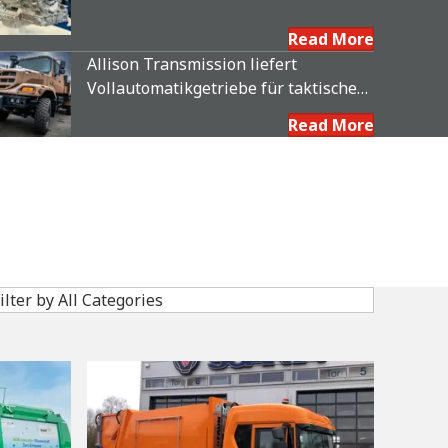
Vollautomatikgetriebe für
Feuerwehr- und Rettungsfahrzeuge
Read More
Allison Transmission liefert
Vollautomatikgetriebe für taktische
Lkw der französischen
Read More
Landstreitkräfte
ilter by All Categories