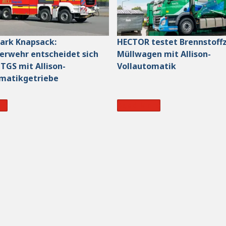
ark Knapsack:
HECTOR testet Brennstoffz
rwehr entscheidet sich
Müllwagen mit Allison-
TGS mit Allison-
Vollautomatik
omatikgetriebe
re
Read More