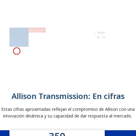
y crea una
ahorran
empresa
combustible
líder mundial
Más información
Allison Transmission
¡Un antes
en su sector
completa la adquisición de la
Allison!
división Off-Highway Drive &
Motion Systems de Dana
Más información
Incorporated, y crea una
empresa líder mundial en su
sector
Allison Transmission: En cifras
Estas cifras aproximadas reflejan el compromiso de Allison con una
innovación dinámica y su capacidad de dar respuesta al mercado.
Estadísticas de Allison