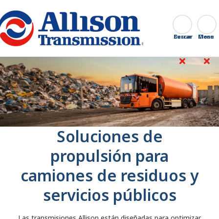
Go Home
Buscar
Cerrar
Soluciones de
propulsión para
camiones de residuos y
servicios públicos
Las transmisiones Allison están diseñadas para optimizar