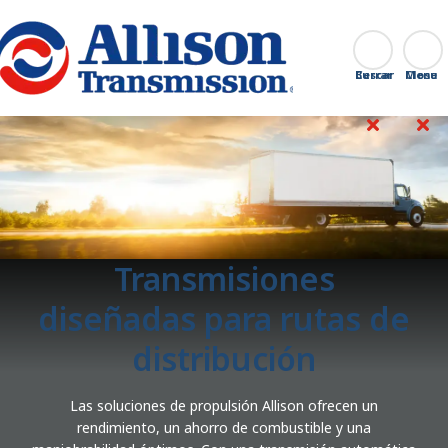
Go Home
Buscar
Cerrar
Transmisiones
diseñadas para rutas de
distribución
Las soluciones de propulsión Allison ofrecen un
rendimiento, un ahorro de combustible y una