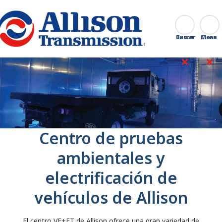
Go Home
Buscar
Cerrar
Centro de pruebas
ambientales y
electrificación de
vehículos de Allison
El centro VE+ET de Allison ofrece una gran variedad de