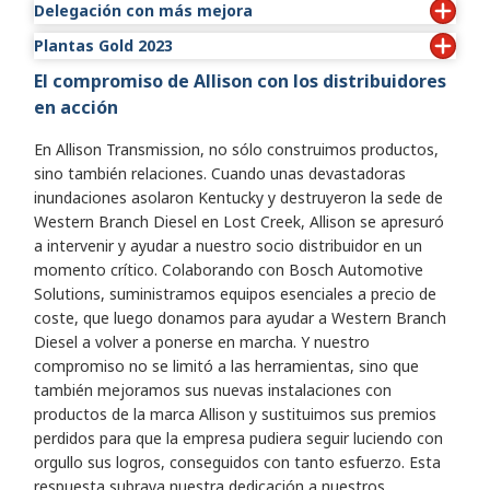
Delegación con más mejora
• Indel Power Group: Hazard
• Wajax Power Systems-West: Winnipeg
Plantas Gold 2023
•
Wajax Power Systems-Central: Stoney Creek
El compromiso de Allison con los distribuidores
• ABC Transmissions Limited: Surrey
• Atlantic Detroit Diesel-Allison: Latham
en acción
• Atlantic Detroit Diesel-Allison: Lodi
En Allison Transmission, no sólo construimos productos,
• Atlantic Detroit Diesel-Allison: Middletown
sino también relaciones. Cuando unas devastadoras
• Central Power Systems & Services Inc.: Colby
inundaciones asolaron Kentucky y destruyeron la sede de
• Clarke Power Services-East: Charlotte
Western Branch Diesel en Lost Creek, Allison se apresuró
• Clarke Power Services-East: Wilmington
a intervenir y ayudar a nuestro socio distribuidor en un
• Clarke Power Services-East: Kingsport
momento crítico. Colaborando con Bosch Automotive
• Clarke Power Services-East: New Bern
Solutions, suministramos equipos esenciales a precio de
• Florida Detroit Diesel-Allison: Ocala
coste, que luego donamos para ayudar a Western Branch
• Florida Detroit Diesel-Allison: Fort Lauderdale
Diesel a volver a ponerse en marcha. Y nuestro
• Florida Detroit Diesel-Allison: Fort Myers
compromiso no se limitó a las herramientas, sino que
• Florida Detroit Diesel-Allison: Fort Pierce
también mejoramos sus nuevas instalaciones con
• Florida Detroit Diesel-Allison: Tampa
productos de la marca Allison y sustituimos sus premios
• Florida Detroit Diesel-Allison: Miami
perdidos para que la empresa pudiera seguir luciendo con
• Florida Detroit Diesel-Allison: Ciudad de Panamá
orgullo sus logros, conseguidos con tanto esfuerzo. Esta
• Florida Detroit Diesel-Allison: Orlando
respuesta subraya nuestra dedicación a nuestros
• Indel Power Group: Hazard