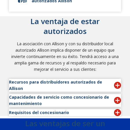
autorizados Allison
Allison Authorized Dealer Flyer
La ventaja de estar
autorizados
La asociación con Allison y con su distribuidor local
autorizado Allison implica disponer de un equipo que
invierte continuamente en su éxito. Tendrá acceso a una
amplia gama de recursos y al respaldo necesario para
mejorar el servicio a sus clientes:
Recursos para distribuidores autorizados de
Allison
Capacidades de servicio como concesionario de
Kits de documentación de ventas y equipo
mantenimiento
autorizado Allison
Capacidad para ejecutar reparaciones de garantía
Requisitos del concesionario
Como concesionario de mantenimiento, sus
Acceso a Allison HUB™
capacidades de servicio incluirán:
Las ventajas de ser un
Para convertirse en concesionario autorizado Allison,
Conocimiento avanzado del producto
sus instalaciones deben:
Programas de incentivos Allison
Distribución de
Allison Genuine Parts™