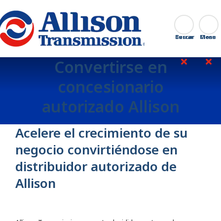
Go Home
Buscar
Cerrar
Convertirse en
concesionario
autorizado Allison
Acelere el crecimiento de su
negocio convirtiéndose en
distribuidor autorizado de
Allison