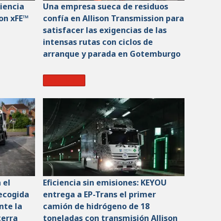
ciencia
Una empresa sueca de residuos
son xFE™
confía en Allison Transmission para
satisfacer las exigencias de las
intensas rutas con ciclos de
arranque y parada en Gotemburgo
Read More
 el
Eficiencia sin emisiones: KEYOU
ecogida
entrega a EP-Trans el primer
nte la
camión de hidrógeno de 18
terra
toneladas con transmisión Allison