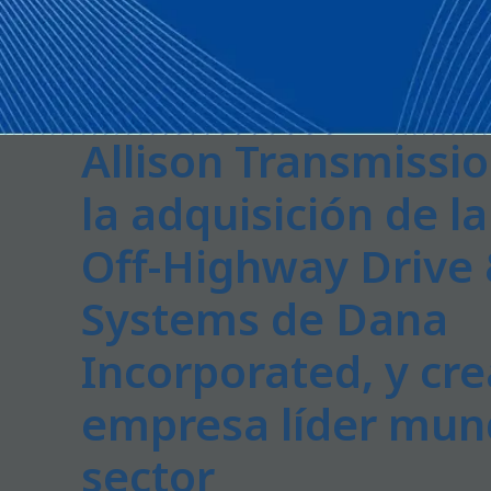
Allison Transmissi
la adquisición de la
Off-Highway Drive
Systems de Dana
Incorporated, y cr
empresa líder mund
sector