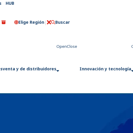
s
HUB
Elige Región
Buscar
C
e
r
r
a
r
sventa y de distribuidores
Innovación y tecnología