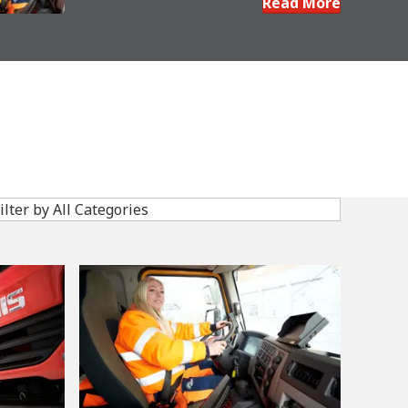
Read More
intensas rutas con ciclos de arranque
y parada en Gotemburgo
ilter by All Categories