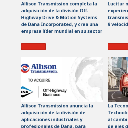
Allison Transmission completa la
Lucitur m
adquisición de la división Off-
experien
Highway Drive & Motion Systems
transmis
de Dana Incorporated, y crea una
9 veloci
empresa líder mundial en su sector
Read More
Read Mo
Allison Transmission anuncia la
La Tecno
adquisición de la división de
Technolo
aplicaciones industriales y
al cambi
profesionales de Dana, para
de ejes 