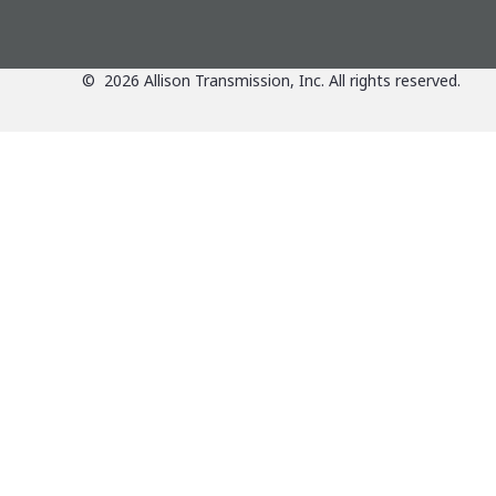
©
2026
Allison Transmission, Inc. All rights reserved.
Aplicaciones
Piez
Ver resumen de aplicacione
Pi
Productos
Can