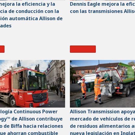
ejora la eficiencia y la
Dennis Eagle mejora la efi
cia de conducción con la
con las transmisiones Alli
ión automática Allison de
dades
re
Read More
logía Continuous Power
Allison Transmission apoya
gy™ de Allison contribuye
mercado de vehículos de r
o de Biffa hacia relaciones
de residuos alimentarios a
que ahorran combustible
nueva legislación en Ingla