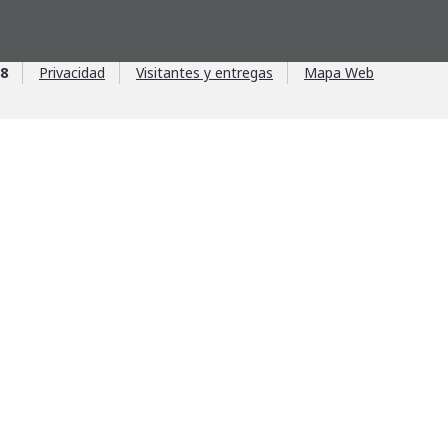
88
Privacidad
Visitantes y entregas
Mapa Web
lison