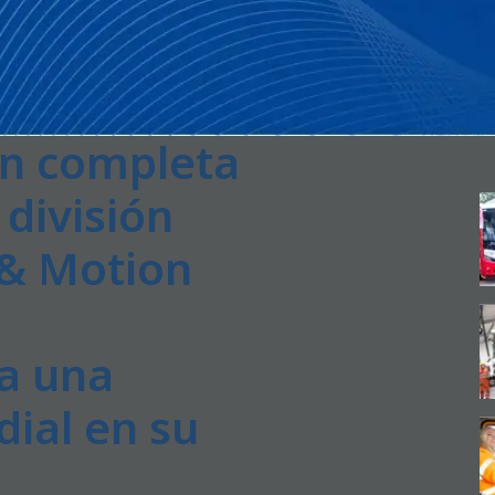
on completa
 división
 & Motion
ea una
ial en su