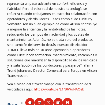
representa un paso adelante en confort, eficiencia y
fiabilidad. Pero el valor real de nuestra tecnología se
refuerza cuando trabajamos en estrecha colaboración con
operadores y distribuidores. Casos como el de Lucitur y
Somauto son un buen ejemplo de cómo Allison contribuye
a mejorar la eficiencia y la rentabilidad de las flotas,
reduciendo los tiempos de inactividad y los costes de
mantenimiento. Además, no se trata solo del producto,
sino también del servicio detrás: nuestro distribuidor
TDMED lleva más de 70 años apoyando a operadores
como Lucitur con formación, mantenimiento, recambios y
soluciones que maximizan la disponibilidad de los vehículos
y la satisfacción de los conductores y pasajeros”, afirma
Trond Johansen, Director Comercial para Europa en Allison
Transmission.
Vea el video del Otokar Navigo con la transmisión de 9
velocidades aquí:
https://youtu.be/L1N0WoNAOek
Share
:
Share via
Share via
Facebook
Share via
LinkedIn
Share via
Twitter
Print
Email