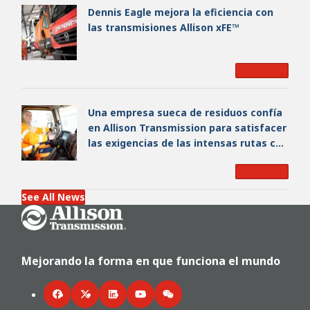
Dennis Eagle mejora la eficiencia con
las transmisiones Allison xFE™
Read More
Una empresa sueca de residuos confía
en Allison Transmission para satisfacer
las exigencias de las intensas rutas con
ciclos de arranque y parada en
Read More
Gotemburgo
See All News
Go Home
Mejorando la forma en que funciona el mundo
Facebook
Twitter
LinkedIn
YouTube
WeChat