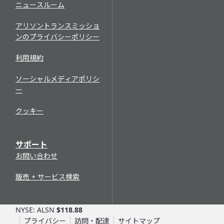
メンテナンス、運転のヒントなど多岐にわたります。ユー
ニュースルーム
が記載されており、製品の信頼性を高めます。
ザーはこのオンラインコレクションから最新マニュアルの
印刷版をかならず見つけることができます。アリソンの技
アリソントランスミッショ
Allison ePubs
術出版物について詳しくは、
こちらをクリック
してくださ
ンのプライバシーポリシー
Allison ePubsには、アリソンの技術マニュアルの最新版
い。
がオンライン形式で収録されています。すべての現行製品
利用規約
保証状況の確認
を網羅し、以下の情報にアクセスできます。
ソーシャルメディアポリシ
保証状況確認ツールでは、シリアル番号に基づいてトラン
操作、メンテナンス
ー
スミッションの保証状況を確認できます。アリソンに登録
動作原理
されたシリアル番号、または
延長保証 (EC)
の追加が登録
整備士向けの役立つ情報
クッキー
されたトランスミッションに対する結果が表示されます。
サービスマニュアル
トラブルシューティングマニュアル
ウェブベースサービストレーニング
サポート
部品カタログ
現在、ウェブベーストレーニング (WBT) では、アリソンの
お問い合わせ
最も一般的なオンハイウェイ向けオートマチックトランス
アリソンの部品カタログはAllison HUBで利用可能な製品
ミッション1000 Series™、2000 Series™、3000
データベースです。シリアル番号、アセンブリ番号、詳細
販売 + サービス検索
Series™、4000 Series™ の製品知識、予防保守、基本的な
部品番号で検索できます。
診断情報に関するモジュールを受講できます。トレーニン
ユニット履歴
グについて詳しくは、
こちらをクリック
してください。
NYSE: ALSN
$118.88
プライバシー
訪問・配達
サイトマップ
製造、出荷および保証に関する情報を検索して、トランス