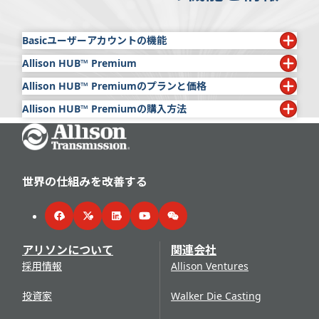
Basicユーザーアカウントの機能
Allison HUB™ Premium
以下の機能は、すべてのAllison HUBユーザーに無料でご
利用いただけます。
Allison HUB™ Premiumのプランと価格
アリソンは世界中のお客様にご利用いただけるAllison
HUB™
Premiumサブスクリプションサービスも提供して
ブレティン
Allison HUB™ Premiumの購入方法
プラン
価格
います。このサービスはAllison HUBへのプレミアムアク
年間
$429
サービスのヒント
には、アリソン製品に関する一般
Go Home
Allison HUB™
アカウントを
こちら
から申請してく
セスを提供し、アリソンの公式なサービス情報、技術出版
月間
的な通知とサービス手順が記載されています。
$246
ださい。
物、文献がご覧いただけます。
ワランティブックレット
には、あらゆる応用分野で
Allison HUB アカウントに
ログイン
し、 「出版物」
1日
$638
Allison HUB Premiumの主な機能：
使用されるアリソン推進ソリューションの保証情報が
タブでサブスクリプションを選択します。
世界の仕組みを改善する
1時間
$38
記載されています。ほとんどの応用分野の各保証の開
サブスクリプションの期間を選択 cbgtg 販売規約に
*特別価格適用の資格があると思われる場合は、アリソン
その他のブレティン
始日、走行距離、稼働時間が記載されています。
同意 cbgtg「購入」を選択します。
の担当者にお問い合わせください。
Facebook
Twitter
LinkedIn
YouTube
WeChat
追加の出版物にアクセスできます。
購入手続き完了後、Allison HUBアカウントにログイ
オペレーターズマニュアル
ンするとプレミアム機能をご利用いただけます。
アリソンについて
関連会社
インストラクションシート
は、特定の製品の修理に
アリソンのライブラリにはすべての現行製品のオペレータ
採用情報
Allison Ventures
関する詳細な技術情報が記載されており、点検には欠
ーズマニュアルが掲載されており、さまざまな言語が利用
かせない情報です。
可能です。トピックは、パワーテイクオフ (PTO) の動作、
投資家
Walker Die Casting
サービスインフォメーションレター
は、技術部品の
シフトセレクター、プログノスティックス、診断、ケア、
トラブルシューティングに関するインストラクション