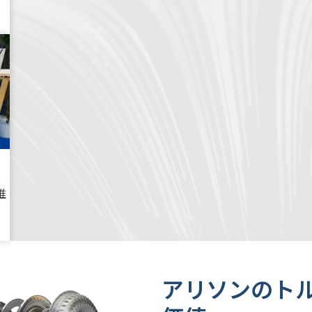
推
。
アリソンのト