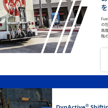
を
Fue
の包
高
階
®
DynActive
Shifti