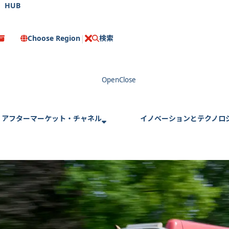
HUB
Choose Region
検索
C
l
o
s
e
アフターマーケット・チャネル
イノベーションとテクノロ