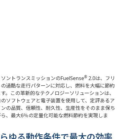
®
ソントランスミッションのFuelSense
2.0は、フリ
トの過酷な走行パターンに対応し、燃料を大幅に節約
ます。この革新的なテクノロジーソリューションは、
自のソフトウェアと電子装置を使用して、定評あるア
ソンの品質、信頼性、耐久性、生産性をそのまま保ち
がら、最大6％の定量化可能な燃料節約を実現しま
。
らゆる動作条件で最大の効率