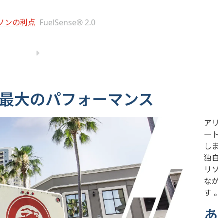
ソンの利点
FuelSense® 2.0
費 + 最大のパフォーマンス
アリ
ー
し
独
リ
な
す 
あ