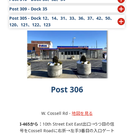
Post 309 - Dock 35
(Main Street & W. 10th Street): 4900 W. 10th St.-
地図を
見る
Post 305 - Dock 12、14、31、33、36、37、42、50、
4893 W. Cossell Rd.-
地図を見る
120、121、122、123
Post 310からはCentral ShippingのDock 30、Dock 32、
Post 309からはDock 35にアクセスできます。
Dock 34にアクセスできます。
4338 W. Cossell Rd -
地図を見る
Post 305からはPlant 3 Dock 31-North、Dock 31-South、
Dock 33、Dock 36、Dock 37、Dock 42にアクセスできま
す。
Plant 12/14/15 Dock 12、Dock 14、Dock 50、Dock
120、Dock 121、Dock 122、Dock 123.
Post 306
W. Cossell Rd -
地図を見る
I-465から
：
10th Street Exit East出口→5つ目の信
号をCossell Roadに右折→左手3番目の入口ゲート