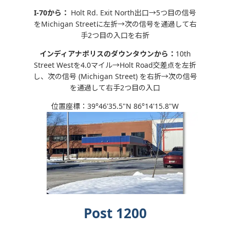
I-70
から：
Holt Rd. Exit North出口→5つ目の信号
をMichigan Streetに左折→次の信号を通過して右
手2つ目の入口を右折
インディアナポリスのダウンタウンから
：
10th
Street Westを4.0マイル→Holt Road交差点を左折
し、次の信号 (Michigan Street) を右折→次の信号
を通過して右手2つ目の入口
位置座標：39°46'35.5"N 86°14'15.8"W
Post 1200