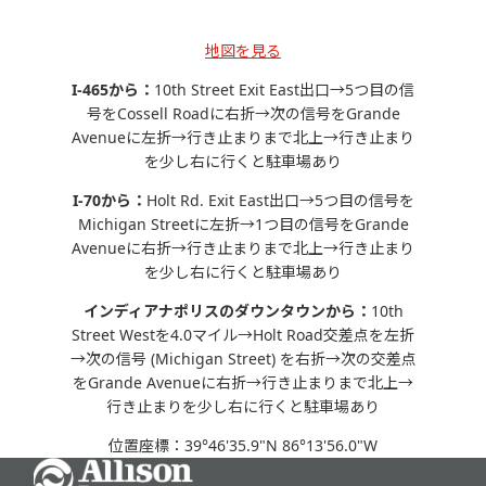
地図を見る
I-465から：
10th Street Exit East出口→5つ目の信
号をCossell Roadに右折→次の信号をGrande
Avenueに左折→行き止まりまで北上→行き止まり
を少し右に行くと駐車場あり
I-70から：
Holt Rd. Exit East出口→5つ目の信号を
Michigan Streetに左折→1つ目の信号をGrande
Avenueに右折→行き止まりまで北上→行き止まり
を少し右に行くと駐車場あり
インディアナポリスのダウンタウンから：
10th
Street Westを4.0マイル→Holt Road交差点を左折
→次の信号 (Michigan Street) を右折→次の交差点
をGrande Avenueに右折→行き止まりまで北上→
行き止まりを少し右に行くと駐車場あり
位置座標：39°46'35.9"N 86°13'56.0"W
Go Home