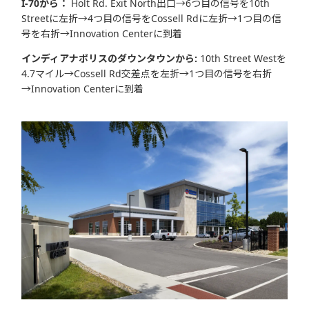
I-70から：
Holt Rd. Exit North出口→6つ目の信号を10th
Streetに左折→4つ目の信号をCossell Rdに左折→1つ目の信
号を右折→Innovation Centerに到着
インディアナポリスのダウンタウンから:
10th Street Westを
4.7マイル→Cossell Rd交差点を左折→1つ目の信号を右折
→Innovation Centerに到着