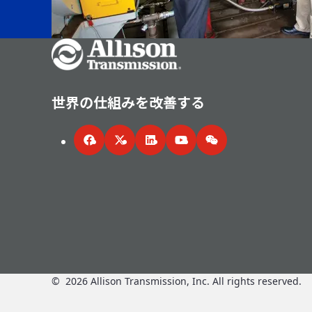
Go Home
世界の仕組みを改善する
Facebook
Twitter
LinkedIn
YouTube
WeChat
©
2026
Allison Transmission, Inc. All rights reserved.