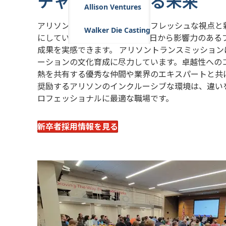
チャンスあふれる未来
Allison Ventures
アリソントランスミッションはフレッシュな視点と
Walker Die Casting
にしています。だからこそ、初日から影響力のある
成果を実感できます。 アリソントランスミッショ
ーションの文化育成に尽力しています。卓越性への
熱を共有する優秀な仲間や業界のエキスパートと共
奨励するアリソンのインクルーシブな環境は、違い
ロフェッショナルに最適な職場です。
新卒者採用情報を見る