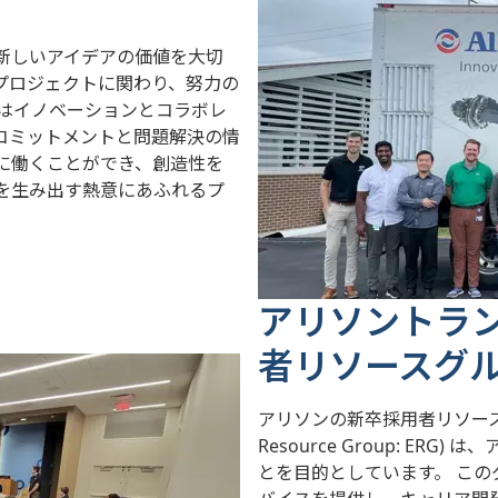
新しいアイデアの価値を大切
プロジェクトに関わり、努力の
ンはイノベーションとコラボレ
コミットメントと問題解決の情
に働くことができ、創造性を
を生み出す熱意にあふれるプ
アリソントラ
者リソースグ
アリソンの新卒採用者リソースグループ 
Resource Group: E
とを目的としています。 こ