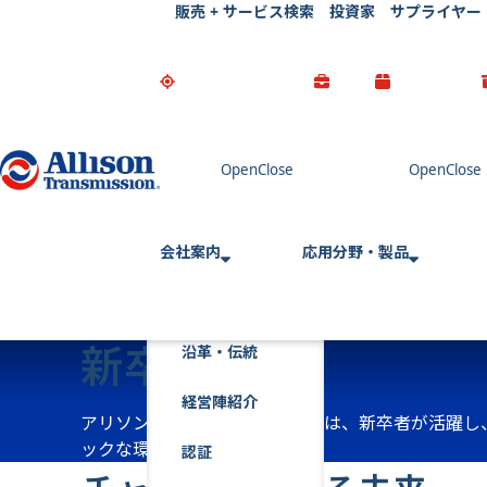
販売 + サービス検索
投資家
サプライヤー
Go Home
会社案内
応用分野・製品
新卒者採用
沿革・伝統
経営陣紹介
アリソントランスミッションでは、新卒者が活躍し
ックな環境を提供しています。
認証