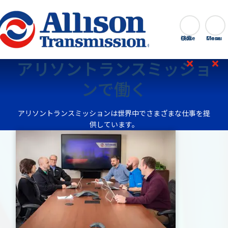
Go Home
検索
Close
アリソントランスミッショ
ンで働く
アリソントランスミッションは世界中でさまざまな仕事を提
供しています。