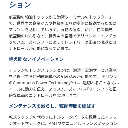
ション
航空機の給油トラックから港湾ターミナルのトラクターま
で、世界中の企業が人や物資をより効率的に輸送するために
アリソンを活用しています。荷物の運搬、給油、在庫補充、
航空機のけん引など、世界中の空港でアリソンオートマチッ
クのスムーズなシフトによってドライバーは正確な操縦とコ
ントロールが可能になっています。
絶え間ないイノベーション
アリソンのトランスミッションは、港湾・空港サービス業務
を合理化する自動運転車への組み込みが可能です。 アリソン
のContinuous Power Technology™ は、途切れることなくホ
イールに動力を伝え、よりスムーズなフルパワーシフトと正
確な車両のコントロールを実現します。
メンテナンスを減らし、稼働時間を延ばす
乾式クラッチの代わりにトルクコンバータを採用したアリソ
ンオートマチックは、AMTやマニュアルトランスミッション