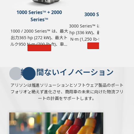
1000 Series™ + 2000
3000 Series™
Series™
3000 Series™ は、最大出力450
1000 / 2000 Series™ は、最大
hp (336 kW)、最大トルク1,695
出力365 hp (272 kW)、最大ト
N·m (1,250 lb-ft)、車両総重量
ルク950 N·m (700 lb-ft)、車両
44,500 kg (98,100 lbs) の定格
Learn More
Learn More
総重量14,968 kg (33,000 lbs)
能力を備えています。
の定格能力を備えています。
絶え間ないイノベーション
アリソンは推進ソリューションとソフトウェア製品のポート
フォリオを絶えず進化させ、商用車の未来に向けた物流フリ
ートの計画をサポートします。