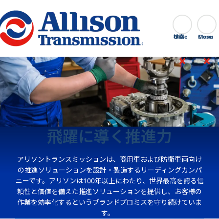
Go Home
検索
Close
飛躍に導く推進力
アリソントランスミッションは、商用車および防衛車両向け
の推進ソリューションを設計・製造するリーディングカンパ
ニーです。アリソンは100年以上にわたり、世界最高を誇る信
頼性と価値を備えた推進ソリューションを提供し、お客様の
作業を効率化するというブランドプロミスを守り続けていま
す。