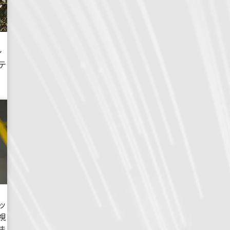
ン
テ
ッ
視
ま