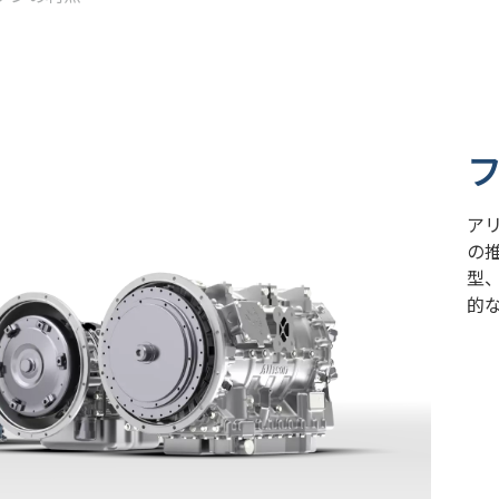
ア
の
型
的