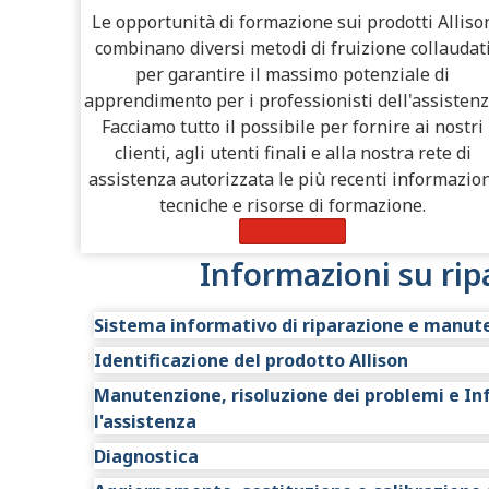
Le opportunità di formazione sui prodotti Alliso
combinano diversi metodi di fruizione collaudat
per garantire il massimo potenziale di
apprendimento per i professionisti dell'assistenz
Facciamo tutto il possibile per fornire ai nostri
clienti, agli utenti finali e alla nostra rete di
assistenza autorizzata le più recenti informazion
tecniche e risorse di formazione.
Scopri di più
Informazioni su ri
Sistema informativo di riparazione e manut
Identificazione del prodotto Allison
Allison HUB™ offre un luogo unico di accesso al
HUB è disponibile per tutti. Allo stesso modo, 
Manutenzione, risoluzione dei problemi e In
Il tuo prodotto Allison può essere identificato
Concessionari Autorizzati Allison in tutto il mo
l'assistenza
I gruppi di parti e i sottogruppi si trovano ne
trasmissioni Allison.
Diagnostica
Gli intervalli di sostituzione dei fluidi e dei fil
Accedi o richiedi un account Allison HUB
q