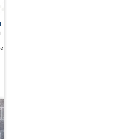
li
i
se
l