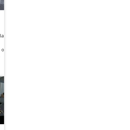
la
 o
e