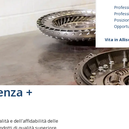
Professi
Profess
Posizion
Opportun
Vita in Alli
enza +
ità e dell'affidabilità delle
odotti di qualità superiore,