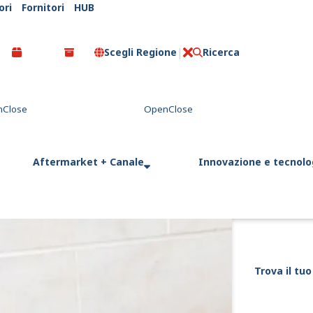
ori
Fornitori
HUB
Scegli Regione
Ricerca
C
l
o
s
e
Aftermarket + Canale
Innovazione e tecnolo
Trova il tuo