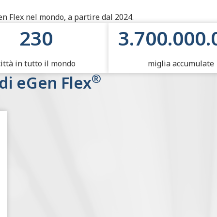
n Flex nel mondo, a partire dal 2024.
ione ibridi elettrici Allison
230
3.700.000.
città in tutto il mondo
miglia accumulate
®
 di eGen Flex