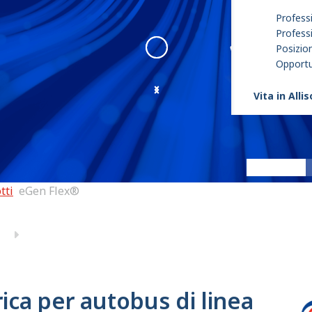
Professi
Profess
Posizion
Opportun
Vita in Alli
eGen Flex
:
1
tti
eGen Flex®
rica per autobus di linea