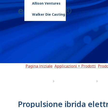
Allison Ventures
eGen Flex®
Walker Die Casting
Pagina iniziale
Applicazioni + Prodotti
Prodo
Propulsione ibrida elett