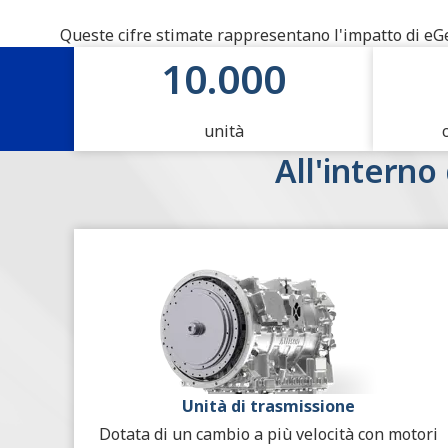
Queste cifre stimate rappresentano l'impatto di eGe
Impatto dei sistemi di propuls
10.000
unità
All'interno
Unità di trasmissione
Dotata di un cambio a più velocità con motori