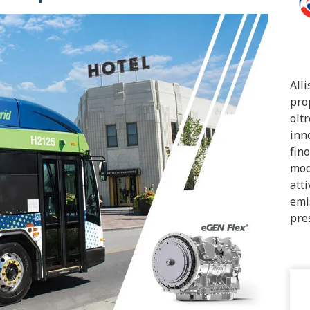
All
pro
olt
inn
fin
mod
att
emi
pres