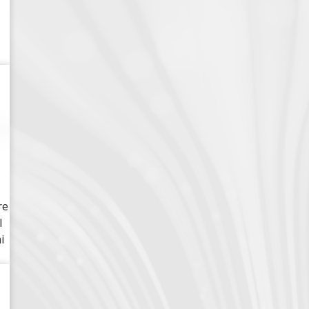
re
l
i