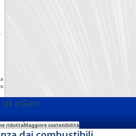
e
i
la
to
i di eGen
e ridotta
Maggiore sostenibilità
nza dai combustibili