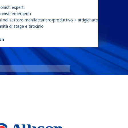
onisti esperti
ionisti emergenti
i nel settore manifatturiero/produttivo + artigianato
ità di stage e tirocinio
son
eGen Flex