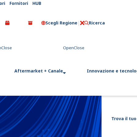
ori
Fornitori
HUB
Scegli Regione
Ricerca
C
l
o
s
e
Aftermarket + Canale
Innovazione e tecnolo
Trova il tuo