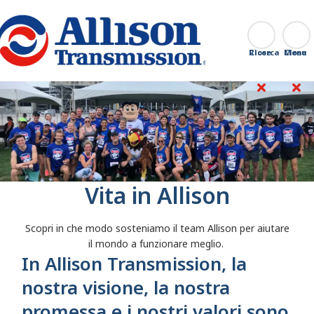
Go Home
Ricerca
Close
Vita in Allison
Scopri in che modo sosteniamo il team Allison per aiutare
il mondo a funzionare meglio.
In Allison Transmission, la
nostra visione, la nostra
promessa e i nostri valori sono