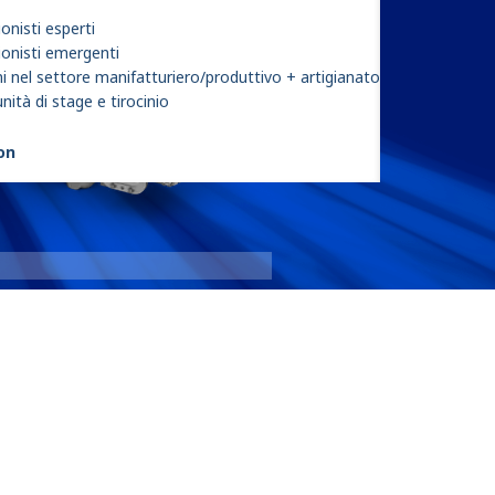
onisti esperti
ionisti emergenti
i nel settore manifatturiero/produttivo + artigianato
ità di stage e tirocinio
son
6000 Seri