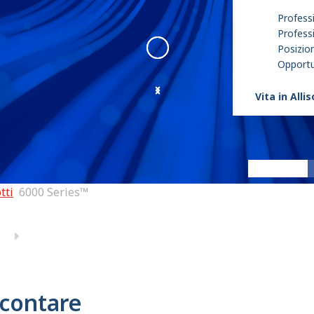
Professi
Profess
Posizion
Opportun
Vita in Alli
6000 Series
:
6000 4
tti
6000 Series™
 contare