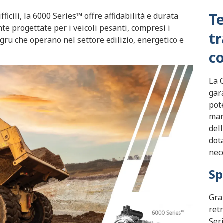
Te
ficili, la 6000 Series™ offre affidabilità e durata
e progettate per i veicoli pesanti, compresi i
t
 gru che operano nel settore edilizio, energetico e
c
La 
gar
pot
man
del
dot
nec
Sp
Graz
ret
Ser