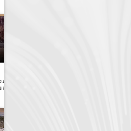
su
ii