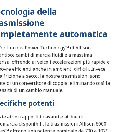
cnologia della
rasmissione
ompletamente automatica
Continuous Power Technology™ di Allison
antisce cambi di marcia fluidi e a massima
enza, offrendo ai veicoli accelerazioni più rapide e
ovre efficienti anche in ambienti difficili. Invece
la frizione a secco, le nostre trasmissioni sono
ate di un convertitore di coppia, eliminando così la
essità di un cambio manuale.
ecifiche potenti
ie ai sei rapporti in avanti e ai due di
romarcia disponibili, le trasmissioni Allison 6000
ies™ offrono una potenza nominale da 700 a 1025