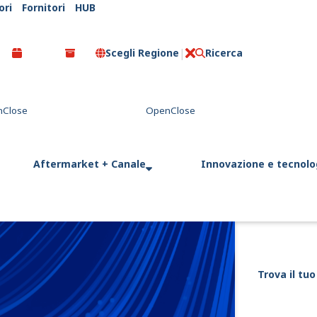
ori
Fornitori
HUB
Scegli Regione
Ricerca
C
l
o
s
e
Aftermarket + Canale
Innovazione e tecnolo
Trova il tuo