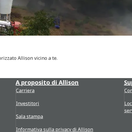
izzato Allison vicino a te.
A proposito di Allison
Su
Carriera
Con
Investitori
Loc
ser
Sala stampa
Informativa sulla privacy di Allison