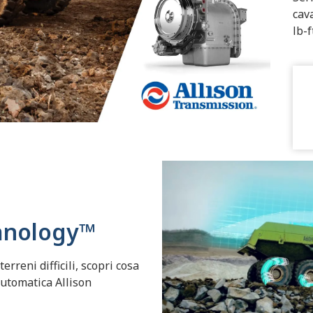
cava
lb-f
hnology™
erreni difficili, scopri cosa
utomatica Allison