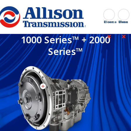
Go Home
Ricerca
Close
1000 Series™ + 2000
Series™