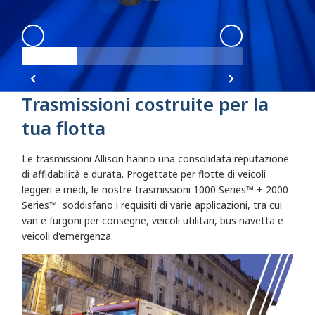
1000 2000
:
Angle 1
1000 2000
:
Angl
Trasmissioni costruite per la
tua flotta
Le trasmissioni Allison hanno una consolidata reputazione
di affidabilità e durata. Progettate per flotte di veicoli
leggeri e medi, le nostre trasmissioni 1000 Series™ + 2000
Series™
soddisfano i requisiti di varie applicazioni, tra cui
van e furgoni per consegne, veicoli utilitari, bus navetta e
veicoli d'emergenza.