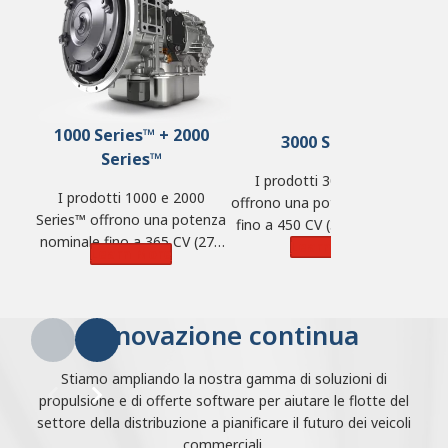
1000 Series™ + 2000
3000 Series™
Series™
I prodotti 3000 Series™
I prodotti 1000 e 2000
offrono una potenza nominale
Series™ offrono una potenza
fino a 450 CV (336 kW), 1.250
nominale fino a 365 CV (272
lb-ft di coppia (1.695 N·m) e
Learn More
Learn More
kW), 700 lb-ft di coppia (950
una portata massima di
N·m) e una portata massima
44.500 kg (98.100 libbre).
di 14.968 kg (33.000 libbre).
Innovazione continua
Stiamo ampliando la nostra gamma di soluzioni di
propulsione e di offerte software per aiutare le flotte del
settore della distribuzione a pianificare il futuro dei veicoli
commerciali.