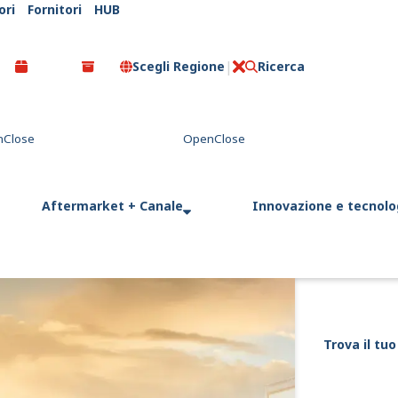
ori
Fornitori
HUB
Scegli Regione
Ricerca
C
l
o
s
e
Aftermarket + Canale
Innovazione e tecnolo
Trova il tuo