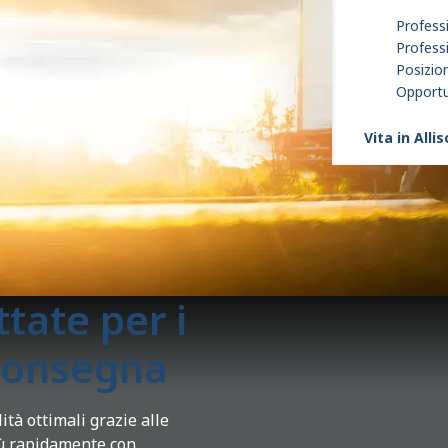
Professi
Profess
Posizion
Opportun
Vita in Alli
tate per i
 consegna
tà ottimali grazie alle
iù rapidamente con