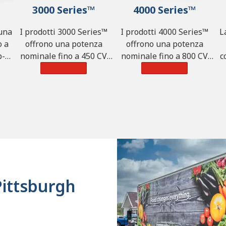
3000 Series™
4000 Series™
 una
I prodotti 3000 Series™
I prodotti 4000 Series™
L
o a
offrono una potenza
offrono una potenza
-ft
nominale fino a 450 CV
nominale fino a 800 CV
c
 e
(336 kW), 1.250 lb-ft di
Learn More
(597 kW), 2.360 lb-ft di
Learn More
di
coppia (1.695 N·m) e una
coppia (3.200 N·m) e una
n
e).
portata massima di 44.500
portata massima di
kg (98.100 libbre).
110.000 kg (242.550
(4
libbre).
m
Pittsburgh