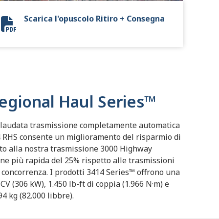
Scarica l'opuscolo Ritiro + Consegna
9503-02 Distribution Keystone-EMEA-SA8704EN_FINAL_RE
Regional Haul Series™
ollaudata trasmissione completamente automatica
4 RHS consente un miglioramento del risparmio di
tto alla nostra trasmissione 3000 Highway
ne più rapida del 25% rispetto alle trasmissioni
concorrenza. I prodotti 3414 Series™ offrono una
V (306 kW), 1.450 lb-ft di coppia (1.966 N·m) e
4 kg (82.000 libbre).