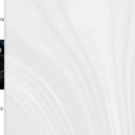
re
li