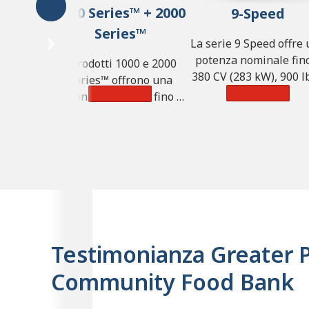
1000 Series™ + 2000
9-Speed
Series™
La serie 9 Speed offre
potenza nominale fin
I prodotti 1000 e 2000
380 CV (283 kW), 900 lb
Series™ offrono una
di coppia (1.220 N·m)
Learn More
Learn More
potenza nominale fino a
una portata massima 
365 CV (272 kW), 700 lb-ft
25.855 kg (57.000 libbr
di coppia (950 N·m) e una
portata massima di 14.968
kg (33.000 libbre).
Testimonianza Greater 
Community Food Bank