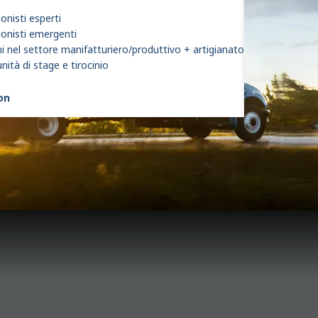
onisti esperti
ionisti emergenti
i nel settore manifatturiero/produttivo + artigianato
ità di stage e tirocinio
son