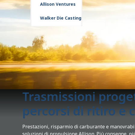
Allison Ventures
Walker Die Casting
Trasmissioni proget
percorsi di ritiro e
Prestazioni, risparmio di carburante e manovrabili
soluzioni di propulsione Allison. Più consegne, p