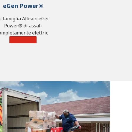
eGen Power®
a famiglia Allison eGen
Power® di assali
ompletamente elettrici
offre una capacità
Learn More
ominale fino a 450 kW,
34.661 lb-ft di coppia
7.000 N·m) e una portata
assima di 28.660 libbre
(13.000 kg).