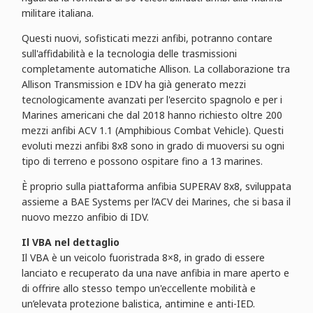
militare italiana.
Questi nuovi, sofisticati mezzi anfibi, potranno contare
sull'affidabilità e la tecnologia delle trasmissioni
completamente automatiche Allison. La collaborazione tra
Allison Transmission e IDV ha già generato mezzi
tecnologicamente avanzati per l'esercito spagnolo e per i
Marines americani che dal 2018 hanno richiesto oltre 200
mezzi anfibi ACV 1.1 (Amphibious Combat Vehicle). Questi
evoluti mezzi anfibi 8x8 sono in grado di muoversi su ogni
tipo di terreno e possono ospitare fino a 13 marines.
È proprio sulla piattaforma anfibia SUPERAV 8x8, sviluppata
assieme a BAE Systems per l’ACV dei Marines, che si basa il
nuovo mezzo anfibio di IDV.
Il VBA nel dettaglio
Il VBA è un veicolo fuoristrada 8×8, in grado di essere
lanciato e recuperato da una nave anfibia in mare aperto e
di offrire allo stesso tempo un'eccellente mobilità e
un’elevata protezione balistica, antimine e anti-IED.