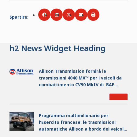
Spartire
:
Share via
Share via
Facebook
Share via
LinkedIn
Share via
Twitter
Stampare
Email
h2 News Widget Heading
Allison Transmission fornirà le
trasmissioni 4040 MX™ per i veicoli da
combattimento CV90 MkIV di BAE
Systems Hägglunds
Leggere
Programma multimilionario per
l'Esercito francese: le trasmissioni
automatiche Allison a bordo dei veicoli
tattici di nuova generazione