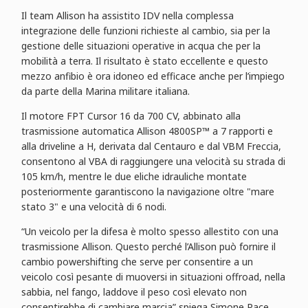
Il team Allison ha assistito IDV nella complessa
integrazione delle funzioni richieste al cambio, sia per la
gestione delle situazioni operative in acqua che per la
mobilità a terra. Il risultato è stato eccellente e questo
mezzo anfibio è ora idoneo ed efficace anche per l’impiego
da parte della Marina militare italiana.
Il motore FPT Cursor 16 da 700 CV, abbinato alla
trasmissione automatica Allison 4800SP™ a 7 rapporti e
alla driveline a H, derivata dal Centauro e dal VBM Freccia,
consentono al VBA di raggiungere una velocità su strada di
105 km/h, mentre le due eliche idrauliche montate
posteriormente garantiscono la navigazione oltre "mare
stato 3" e una velocità di 6 nodi.
“Un veicolo per la difesa è molto spesso allestito con una
trasmissione Allison. Questo perché l’Allison può fornire il
cambio powershifting che serve per consentire a un
veicolo così pesante di muoversi in situazioni offroad, nella
sabbia, nel fango, laddove il peso così elevato non
consentirebbe di cambiare marcia” spiega Simone Pace,