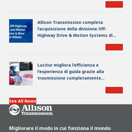
Leggere
Allison Transmission completa
l’acquisizione della divisione Off-
Highway Drive & Motion Systems di
Dana Incorporated, rafforzando la
Leggere
propria leadership industriale globale
Lucitur migliora l’efficienza e
l’esperienza di guida grazie alla
trasmissione completamente
automatica Allison a 9 rapporti
Leggere
See All News
Go Home
Migliorare il modo in cui funziona il mondo