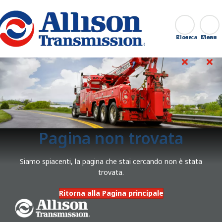
Go Home
Ricerca
Close
Pagina non trovata
Siamo spiacenti, la pagina che stai cercando non è stata
trovata.
Ritorna alla Pagina principale
Go Home