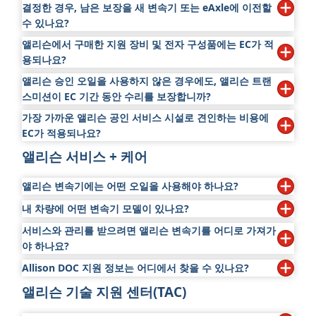
습니다.
앨리슨 공식 총판 또는 대리점을 통해 보장을 구입할 수 있
결정한 경우, 남은 보장을 새 변속기 또는 eAxle에 이전할
다.
고, 판매점을 다시 방문하지 않아도 됩니다.
수 있나요?
앨리슨에서 구매한 지원 장비 및 전자 구성품에는 EC가 적
아니요, 남은 보장은 새 변속기 또는 eAxle로 이전할 수 없
용되나요?
습니다. 구매한 EC 보장은 추진 솔루션과 함께 유지됩니다.
앨리슨 승인 오일을 사용하지 않은 경우에도, 앨리슨 트랜
예.
스미션이 EC 기간 동안 수리를 보장합니까?
가장 가까운 앨리슨 공인 서비스 시설로 견인하는 비용에
아니요, 차량이 앨리슨 승인 오일 이외의 오일을 사용하여
EC가 적용되나요?
운행한 것으로 판단된 경우에는 해당되지 않습니다.
앨리슨 서비스 + 케어
예. 차량이 작동하지 않거나 변속기의 추가 손상을 방지하기
앨리슨 승인 오일을 확인하려면
승인 오일
페이지를 방문하
위해 견인이 필요한 경우 그렇습니다.
세요.
앨리슨 변속기에는 어떤 오일을 사용해야 하나요?
가까운 앨리슨 공인 시설은
판매 + 서비스 찾기
에서 확인하
세요.
내 차량에 어떤 변속기 모델이 있나요?
앨리슨 승인 자동 변속기 오일을 사용하면 모든 작동 환경에
서 교환 간격이 연장되고 변속기 성능과 내구성이 향상됩니
서비스와 관리를 받으려면 앨리슨 변속기를 어디로 가져가
변속기 모델을 찾으려면 차량/주문 서류를 확인하세요.
다.
야 하나요?
모델 명칭을 찾을 수 없는 경우 앨리슨 총판 또는 대리점에
변속기용 앨리슨 오일 권장 사항을 보려면
승인 오일
또는
Allison DOC 지원 정보는 어디에서 찾을 수 있나요?
앨리슨 공인 서비스 센터는 앨리슨 변속기를 최대한 오래 원
문의하여 도움을 받으세요. 가까운 앨리슨 공인 시설은
판매
변속기 오일 권장 사항(
On-Highway
|
Off-Highway
)을 참
활하게 작동하는 데 필요한 모든 관리를 제공합니다.
+ 서비스 찾기
에서 확인하세요. 전화하기 전에 다음 정보를
앨리슨 기술 지원 센터(TAC)
Allison DOC 지원 정보는
전자 진단
섹션의 "
글로벌 서비스
조하세요.
준비하세요.
정보
" 섹션에서 확인할 수 있습니다.
Allison Genuine Parts™
의 제공부터 서비스와 수리, 새 변