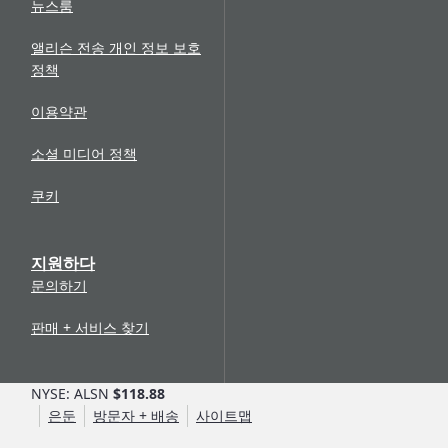
뉴스룸
일부 세정제와 앨리슨 변속 선택기의 비호환성 -
#8835
앨리슨 전송 개인 정보 보호
변속기 오일/필터 교환 권장 사항 - #1099BB
정책
변속기 오일의 물 또는 에틸렌 글리콜 - #1898
필터 커버 볼트 구멍 수리 키트 - #2001
이용약관
6세대 컨트롤용 Allison DOC® 출시 - #1321
Allison HUB™ Premium 구독
소셜 미디어 정책
쿠키
지원하다
문의하기
판매 + 서비스 찾기
NYSE: ALSN
$118.88
은둔
방문자 + 배송
사이트맵