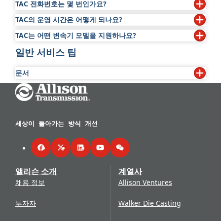
TAC 전화번호는 몇 번인가요?
속기 판매에 이르기까지, 서비스 센터는 앨리슨 변속기를 위
차량 유형
한 가장 폭넓은 서비스와 관리를 제공합니다.
TAC의 운영 시간은 어떻게 되나요?
1.800.252.5ATD 또는 1.800.252.5283
엔진 마력
변속 선택기에 대한 설명
가까운 앨리슨 공인 시설은
판매 + 서비스 찾기
에서 확인하
TAC는 어떤 변속기 모델을 지원하나요?
하루 24시간/주 7일
차량 연식
세요.
일반 서비스 팁
현재의 on-highway 및 off-highway 변속기. 레거시 모델
변속기 일련번호
은 제한적일 수 있습니다.
문서
추가적인 기술 관련 질문은 앨리슨 공인 시설에 문의하세요.
Go Home
eGen Flex™ 지오펜싱 사용자 가이드라인 - #9077
가까운 앨리슨 공인 시설은
판매 및 서비스 찾기
에서 확인하
앨리슨 트랜스미션 전자 서비스 도구 위치 보고서 -
세요.
#2804A
앨리슨 변속기 장착 차량의 견인 - #5580C
세상이 돌아가는 방식 개선
Cummins ISB/ISL 엔진의 낮은 동력 불만 문제 해결
기술 - #1707C
Facebook
Twitter
LinkedIn
YouTube
WeChat
Allison DOC® 구독 갱신 절차 - #918
Chevrolet® Silverado® 4500HD, 5500HD 및
앨리슨 소개
계열사
6500HD에 사용 가능한 입력/출력 기능 - #8158
채용 정보
Allison Ventures
Allison DOC® V2019.3 구독 서비스 업데이트 -
#3319
투자자
Walker Die Casting
Allison TCM Reflash™ V6.2 - #3619
P/N 29546675 - 4세대 A46 TCM 제품 단종 - #3519