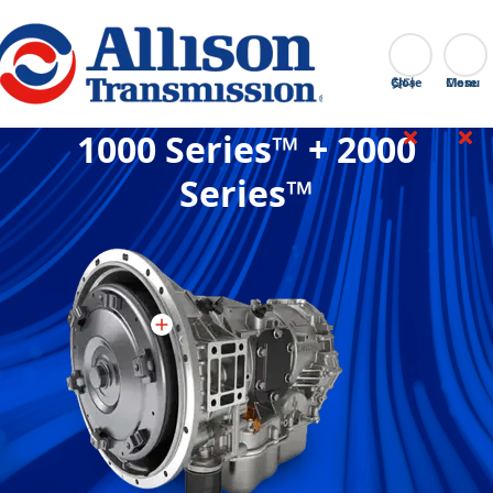
Go Home
찾다
Close
1000 Series™ + 2000
Series™