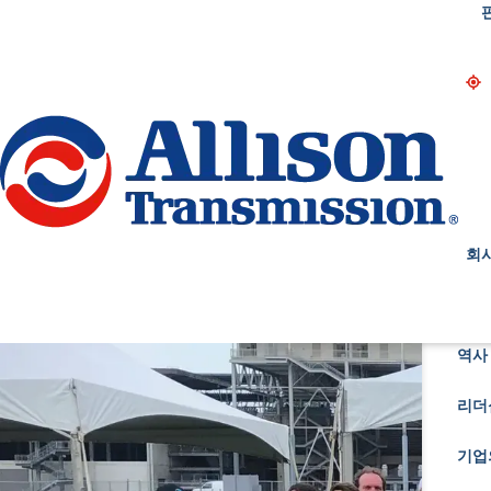
Go Home
회
역사 
리더
기업