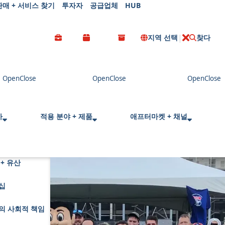
판매 + 서비스 찾기
투자자
공급업체
HUB
지역 선택
찾다
C
l
o
s
e
사
적용 분야 + 제품
애프터마켓 + 채널
+ 유산
십
의 사회적 책임