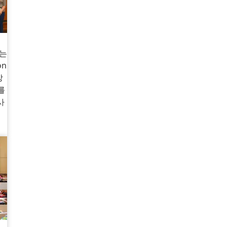
있는
on
상
를
사