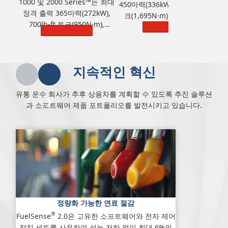
1000 및 2000 Series™는 최대
450마력(336kW), 1,250lb-ft 토
정격 출력 365마력(272kW),
크(1,695N·m), GVW(총중량)
700lb-ft 토크(950N·m),
44,500kg(98,100 lbs)을 제공합
자세히 알아보기
자세히 알아보기
GVW(총중량) 14,968kg(33,000
니다.
lbs)을 제공합니다.
지속적인 혁신
유통 운수 회사가 추후 상용차를 계획할 수 있도록 추진 솔루션
과 소프트웨어 제품 포트폴리오를 발전시키고 있습니다.
정량화 가능한 연료 절감
®
FuelSense
2.0은 고유한 소프트웨어와 전자 제어
장치 세트를 사용하여 성능 저하 없이 최대 6%의