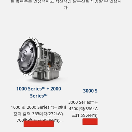
을 높여주는 안정적이고 혁신적인 솔루션을 제공할 수 있습니
다.
1000 Series™ + 2000
3000 Series™
Series™
3000 Series™는 최대 정격 출력
4
1000 및 2000 Series™는 최대
450마력(336kW), 1,250lb-ft 토
8
정격 출력 365마력(272kW),
크(1,695N·m), GVW(총중량)
700lb-ft 토크(950N·m),
44,500kg(98,100 lbs)을 제공합
자세히 알아보기
11
자세히 알아보기
GVW(총중량) 14,968kg(33,000
니다.