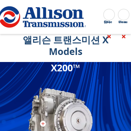
Go Home
찾다
Close
앨리슨 트랜스미션 X
Models
X200™