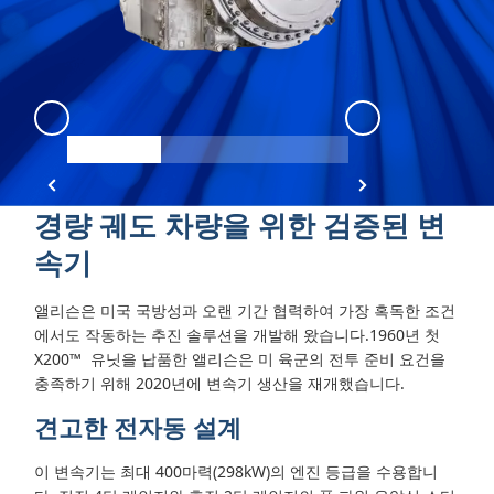
X200
:
X200 view 1
X200
:
X200 vie
경량 궤도 차량을 위한 검증된 변
속기
앨리슨은 미국 국방성과 오랜 기간 협력하여 가장 혹독한 조건
에서도 작동하는 추진 솔루션을 개발해 왔습니다.1960년 첫
X200™
유닛을 납품한 앨리슨은 미 육군의 전투 준비 요건을
충족하기 위해 2020년에 변속기 생산을 재개했습니다.
견고한 전자동 설계
이 변속기는 최대 400마력(298kW)의 엔진 등급을 수용합니